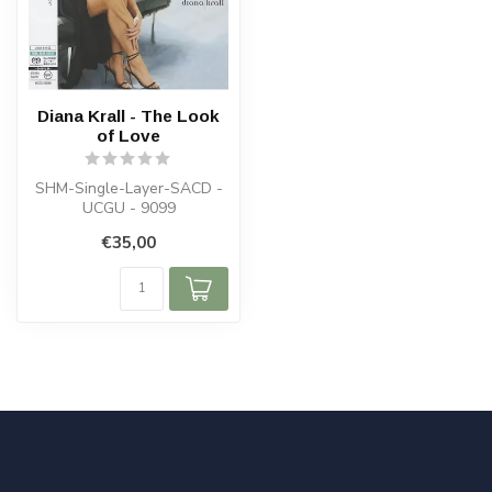
Diana Krall - The Look
of Love
SHM-Single-Layer-SACD -
UCGU - 9099
€35,00