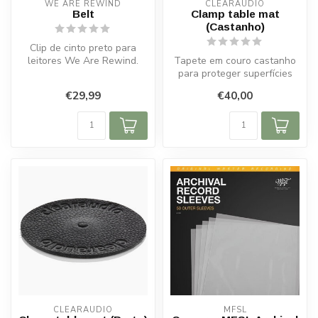
WE ARE REWIND
CLEARAUDIO
Belt
Clamp table mat
(Castanho)
Clip de cinto preto para
leitores We Are Rewind.
Tapete em couro castanho
Seguro, compacto e perfeito
para proteger superfícies
par...
contra riscos. Com gravação
€29,99
€40,00
C...
CLEARAUDIO
MFSL