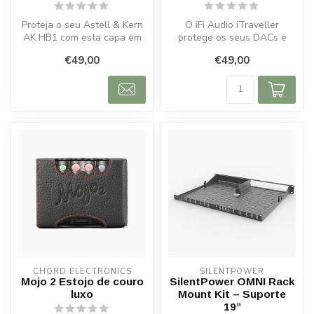
Proteja o seu Astell & Kern
O iFi Audio iTraveller
AK HB1 com esta capa em
protege os seus DACs e
LASKINA® PU da Synt3.
acessórios com materiais
€49,00
€49,00
Elegan...
resistent...
CHORD ELECTRONICS
SILENTPOWER
Mojo 2 Estojo de couro
SilentPower OMNI Rack
luxo
Mount Kit – Suporte
19”