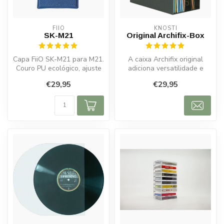
FIIO
KNOSTI
SK-M21
Original Archifix-Box
Capa FiiO SK-M21 para M21.
A caixa Archifix original
Couro PU ecológico, ajuste
adiciona versatilidade e
perfeito, firmeza extra e ...
funcionalidade ao seu
€29,95
€29,95
sistema...