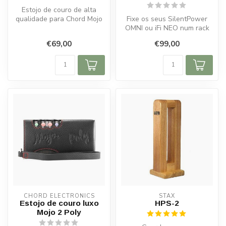
Estojo de couro de alta
qualidade para Chord Mojo
Fixe os seus SilentPower
2. Durável, elegante e com
OMNI ou iFi NEO num rack
ace...
19”. Estrutura robusta,
€69,00
€99,00
flexív...
CHORD ELECTRONICS
STAX
Estojo de couro luxo
HPS-2
Mojo 2 Poly