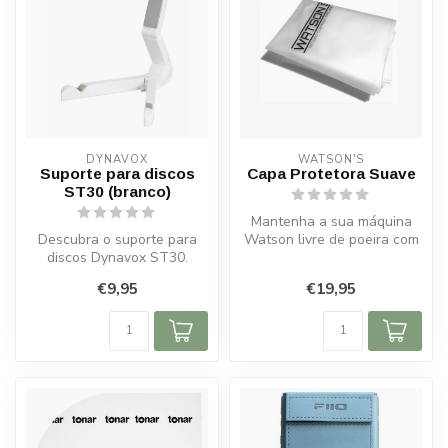
DYNAVOX
WATSON'S
Suporte para discos
Capa Protetora Suave
ST30 (branco)
Mantenha a sua máquina
Descubra o suporte para
Watson livre de poeira com
discos Dynavox ST30.
esta capa de PVC suave.
Compacto, dobrável e ideal
Ajuste...
€9,95
€19,95
para apr...