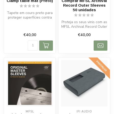
Clamp table mat (Preto)
Comprar MFSL Archival
Record Outer Sleeves
50 unidades
Tapete em couro preto para
proteger superfícies contra
riscos. Com gravação Clea...
Proteja os seus vinis com as
MFSL Archival Record Outer
Sleeves. Capas em poliet...
€40,00
€40,00
PREORDER
MFSL
IFI AUDIO