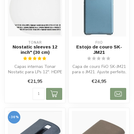
TONAR
FIIO
Nostatic sleeves 12
Estojo de couro SK-
inch" (30 cm)
JM21
Capas internas Tonar
Capa de couro FiiO SK-JM21
Nostatic para LPs 12". HDPE
para o JM21. Ajuste perfeito,
40 µm, antiestáticas, 50
proteção durável e desi...
€21,95
€24,95
unidad...
-36%