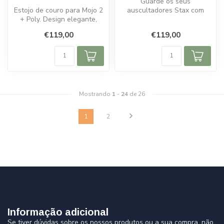
Guarde os seus
Estojo de couro para Mojo 2
auscultadores Stax com
+ Poly. Design elegante,
segurança e estilo. O
durável e com acesso
suporte HPS-2 é está...
€119,00
€119,00
comple...
Mostrando
1
-
24
de 26
1
2
Informação adicional
Se tiver dúvidas sobre os nossos produtos ou a sua compra, não