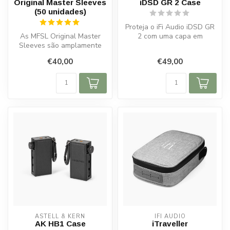
Original Master Sleeves
iDSD GR 2 Case
(50 unidades)
Proteja o iFi Audio iDSD GR
As MFSL Original Master
2 com uma capa em
Sleeves são amplamente
camurça sintética,
reconhecidas como as
compatível com ...
€40,00
€49,00
melhores cap...
ASTELL & KERN
IFI AUDIO
AK HB1 Case
iTraveller