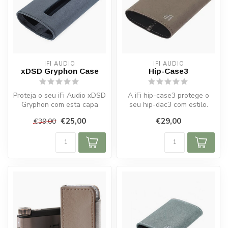
IFI AUDIO
IFI AUDIO
xDSD Gryphon Case
Hip-Case3
Proteja o seu iFi Audio xDSD
A iFi hip-case3 protege o
Gryphon com esta capa
seu hip-dac3 com estilo.
feita sob medida. Material
Camurça sintética suave,
€25,00
€29,00
€39,00
du...
enca...