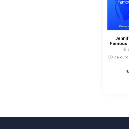
Jennif
Famous 
CD de ouro 
€