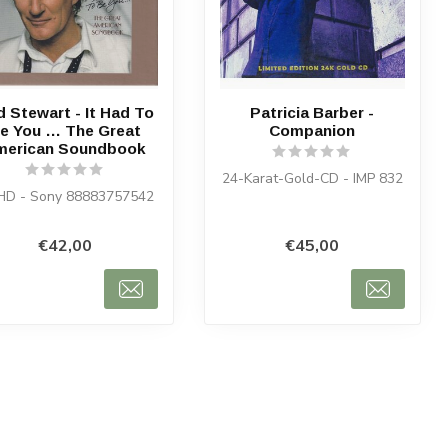
 Stewart - It Had To
Patricia Barber -
e You … The Great
Companion
merican Soundbook
24-Karat-Gold-CD - IMP 832
HD - Sony 88883757542
€42,00
€45,00