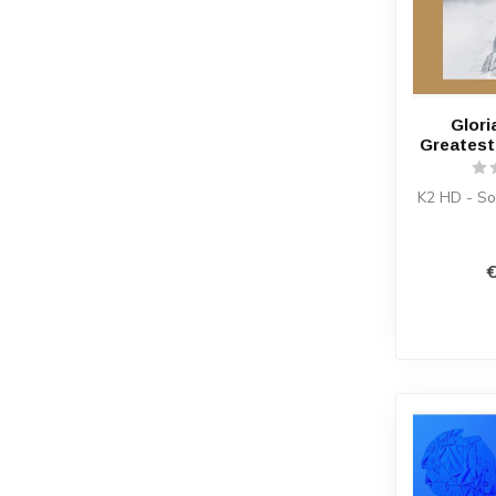
Glori
Greatest 
K2 HD - S
€