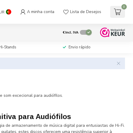
0
A minha conta
Lista de Desejos
UR
€
Incl. IVA
Hi-Stands
Envio rápido
 som excecional para audiófilos.
itiva para Audiófilos
a de armazenamento de música digital para entusiastas de Hi-Fi.
quilates, estes discos oferecem uma resistência superior à