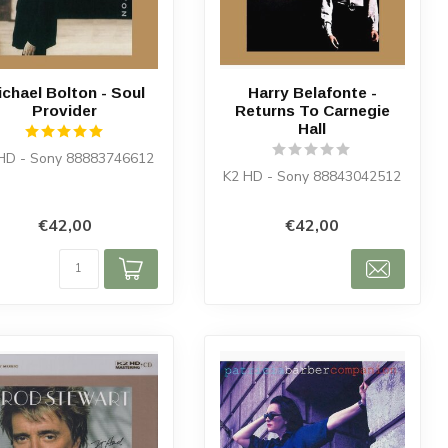
chael Bolton - Soul
Harry Belafonte -
Provider
Returns To Carnegie
Hall
HD - Sony 88883746612
K2 HD - Sony 88843042512
€42,00
€42,00