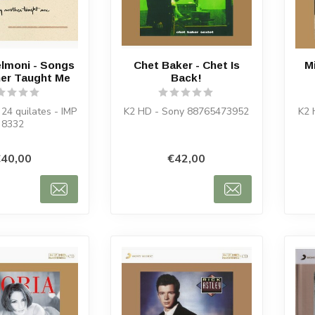
elmoni - Songs
Chet Baker - Chet Is
Mi
er Taught Me
Back!
24 quilates - IMP
K2 HD - Sony 88765473952
K2 
8332
40,00
€42,00