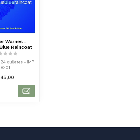
er Warnes -
Blue Raincoat
24 quilates - IMP
8301
45,00