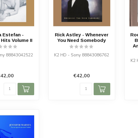
a Estefan -
Rick Astley - Whenever
Rod
Hits Volume II
You Need Somebody
B
A
ony 88843042522
K2 HD - Sony 88843086762
K2 
42,00
€42,00