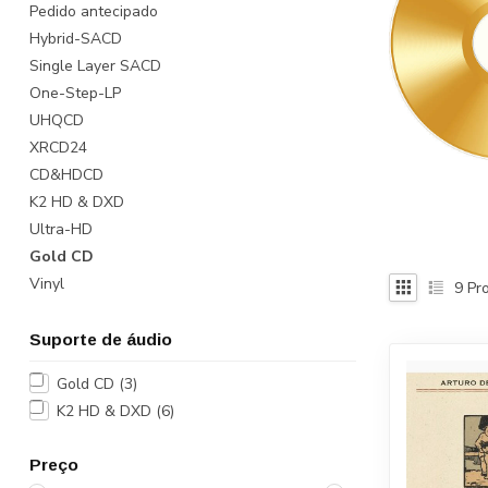
Pedido antecipado
Hybrid-SACD
Single Layer SACD
One-Step-LP
UHQCD
XRCD24
CD&HDCD
K2 HD & DXD
Ultra-HD
Gold CD
Vinyl
9
Pro
Suporte de áudio
Gold CD
(3)
K2 HD & DXD
(6)
Preço