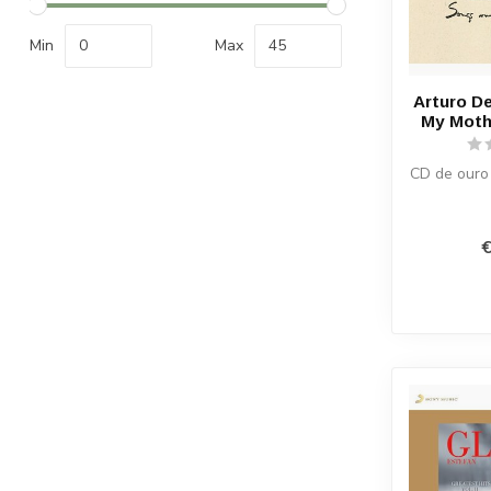
Min
Max
Arturo D
My Moth
CD de ouro 
€