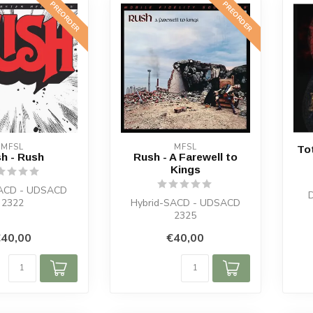
PREORDER
PREORDER
MFSL
MFSL
To
h - Rush
Rush - A Farewell to
Kings
SACD - UDSACD
2322
Hybrid-SACD - UDSACD
2325
40,00
€40,00