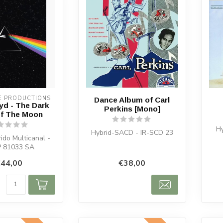
E PRODUCTIONS
Dance Album of Carl
yd - The Dark
Perkins [Mono]
Of The Moon
H
Hybrid-SACD - IR-SCD 23
ido Multicanal -
 81033 SA
44,00
€38,00