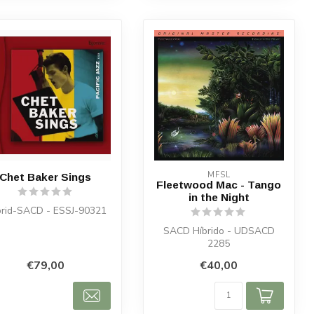
MFSL
Chet Baker Sings
Fleetwood Mac - Tango
in the Night
rid-SACD - ESSJ-90321
SACD Híbrido - UDSACD
2285
€79,00
€40,00