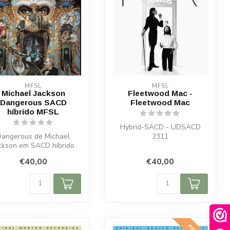
MFSL
MFSL
Michael Jackson
Fleetwood Mac -
Dangerous SACD
Fleetwood Mac
híbrido MFSL
Hybrid-SACD - UDSACD
Dangerous de Michael
2311
ckson em SACD híbrido
numerado da MFSL,
€40,00
€40,00
proveniente dos m...