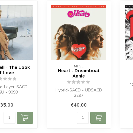
MFSL
all - The Look
Heart - Dreamboat
f Love
Annie
1
e-Layer-SACD -
Hybrid-SACD - UDSACD
U - 9099
2297
35,00
€40,00