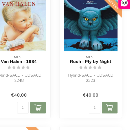
PREORDER
9,5
MFSL
MFSL
Van Halen - 1984
Rush - Fly by Night
ybrid-SACD - UDSACD
Hybrid-SACD - UDSACD
2248
2323
€40,00
€40,00