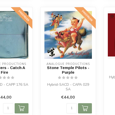
PREORDER
PREORDER
E PRODUCTIONS
ANALOGUE PRODUCTIONS
ers - Catch A
Stone Temple Pilots -
Fire
Purple
Hyb
D - CAPP 176 SA
Hybrid-SACD - CAPA 029
SA
44,00
€44,00