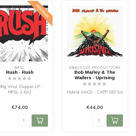
PREORDER
MFSL
ANALOGUE PRODUCTIONS
Rush - Rush
Bob Marley & The
Wailers - Uprising
80g Vinyl, Doppel-LP -
MFSL 2-632
Hybrid-SACD - CAPP 182 SA
€74,00
€44,00