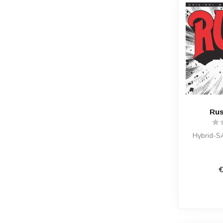
Rus
Hybrid-
€