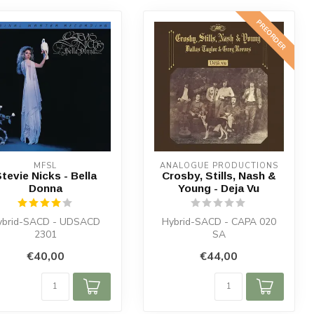
PREORDER
MFSL
ANALOGUE PRODUCTIONS
tevie Nicks - Bella
Crosby, Stills, Nash &
Donna
Young - Deja Vu
ybrid-SACD - UDSACD
Hybrid-SACD - CAPA 020
2301
SA
€40,00
€44,00