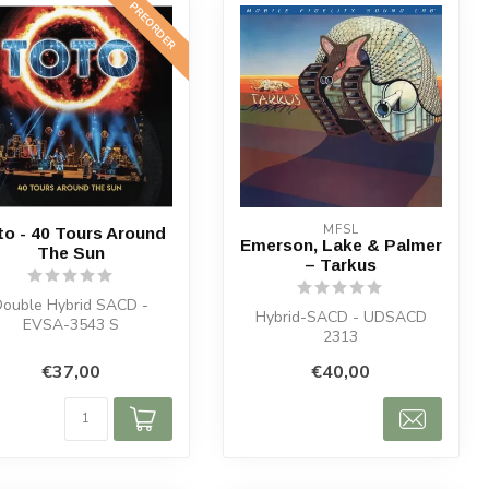
PREORDER
MFSL
to - 40 Tours Around
Emerson, Lake & Palmer
The Sun
– Tarkus
Double Hybrid SACD -
Hybrid-SACD - UDSACD
EVSA-3543 S
2313
€37,00
€40,00