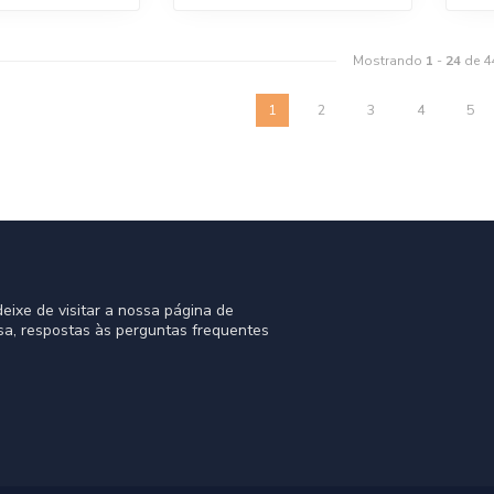
Mostrando
1
-
24
de 4
1
2
3
4
5
eixe de visitar a nossa página de
sa, respostas às perguntas frequentes