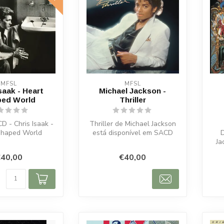
MFSL
MFSL
saak - Heart
Michael Jackson -
ed World
Thriller
D - Chris Isaak -
Thriller de Michael Jackson
Shaped World
está disponível em SACD
híbrido MFSL numerado,
Ja
maste...
40,00
€40,00