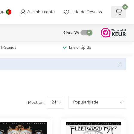
0
A minha conta
Lista de Desejos
UR
€
Incl. IVA
Hi-Stands
Envio rápido
Mostrar: