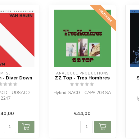
PREORDER
MFSL
ANALOGUE PRODUCTIONS
n - Diver Down
ZZ Top - Tres Hombres
S
SACD - UDSACD
Hybrid-SACD - CAPP 203 SA
2247
H
40,00
€44,00