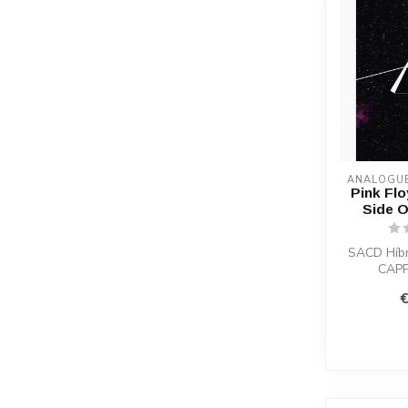
ANALOGU
Pink Flo
Side 
SACD Híbr
CAPP
€