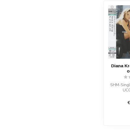
Diana Kr
o
SHM-Singl
UCG
€