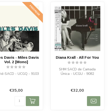
PREORDER
es Davis - Miles Davis
Diana Krall - All For You
Vol. 2 [Mono]
SHM SACD de Camada
rid-SACD - UCGQ - 9103
Única - UCGU - 9082
€35,00
€32,00