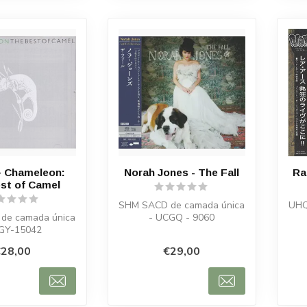
– Chameleon:
Norah Jones - The Fall
Ra
st of Camel
SHM SACD de camada única
UHQ
de camada única
- UCGQ - 9060
IGY-15042
28,00
€29,00