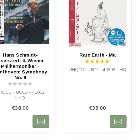
Hans Schmidt-
Rare Earth - Ma
sserstedt & Wiener
Philharmoniker -
UHQCD - UICY - 40393 UHQ
ethoven: Symphony
No. 9
HQCD - UCCD - 41002
UHQ
€38,00
€38,00