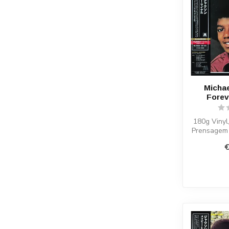
Michae
Forev
180g Vinyl
Prensagem 
l
€