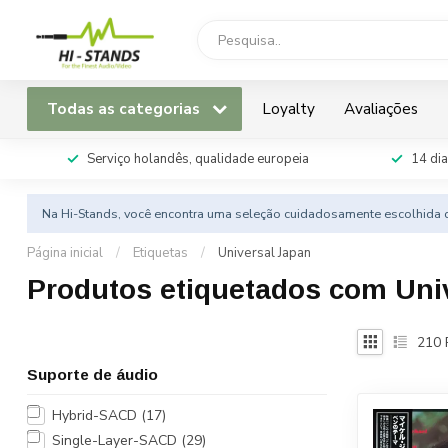
Todas as categorias
Loyalty
Avaliações
Serviço holandês, qualidade europeia
14 dia
Na Hi-Stands, você encontra uma seleção cuidadosamente escolhida d
Página inicial
/
Etiquetas
/
Universal Japan
Produtos etiquetados com Uni
210
Suporte de áudio
Hybrid-SACD
(17)
Single-Layer-SACD
(29)