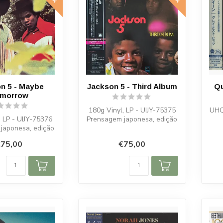
n 5 - Maybe
Jackson 5 - Third Album
Qu
morrow
180g Vinyl, LP - UIJY-75375
UHQ
, LP - UIJY-75376
Prensagem japonesa, edição
japonesa, edição
limitada
imitada
75,00
€75,00