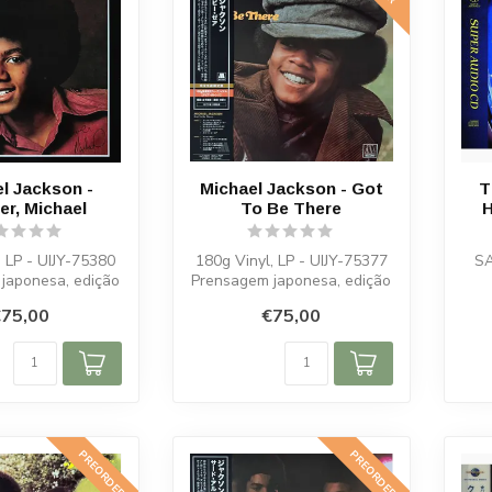
l Jackson -
Michael Jackson - Got
T
er, Michael
To Be There
H
, LP - UIJY-75380
180g Vinyl, LP - UIJY-75377
SA
japonesa, edição
Prensagem japonesa, edição
imitada
limitada
75,00
€75,00
PREORDER
PREORDER