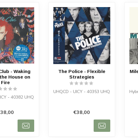
Club - Waking
The Police - Flexible
Mil
 the House on
Strategies
Fire
UHQCD - UICY - 40353 UHQ
Hyb
ICY - 40382 UHQ
38,00
€38,00