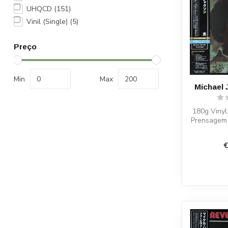
UHQCD
(151)
Vinil (Single)
(5)
Preço
Min
Max
Michael 
180g Vinyl
Prensagem 
l
€