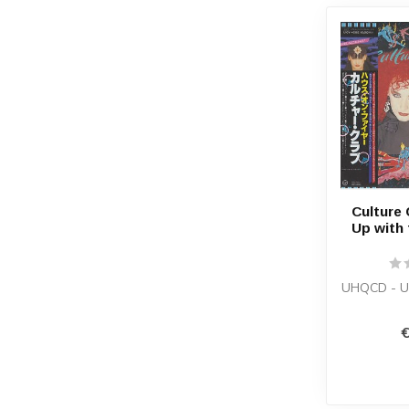
Culture 
Up with
UHQCD - U
€