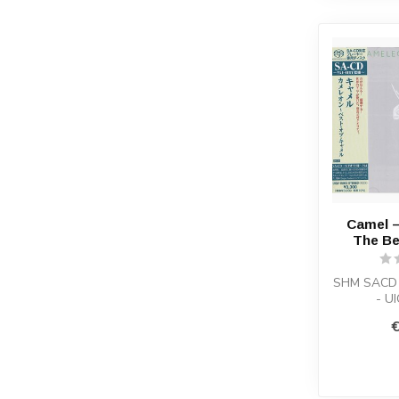
Camel 
The Be
SHM SACD 
- U
€