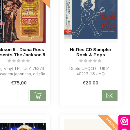
ckson 5 - Diana Ross
Hi-Res CD Sampler
sents The Jackson 5
Rock & Pops
g Vinyl, LP - UIJY-75373
Duplo UHQCD - UICY -
nsagem japonesa, edição
40217-18 UHQ
limitada
€75,00
€20,00
PREORDER