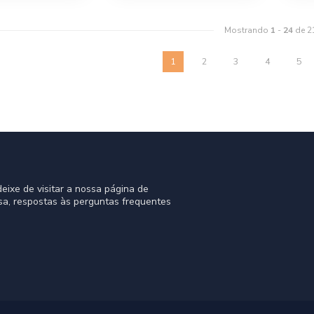
Mostrando
1
-
24
de 2
1
2
3
4
5
eixe de visitar a nossa página de
sa, respostas às perguntas frequentes