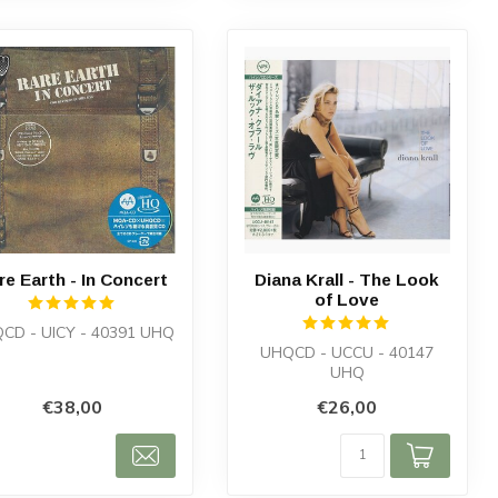
re Earth - In Concert
Diana Krall - The Look
of Love
CD - UICY - 40391 UHQ
UHQCD - UCCU - 40147
UHQ
€38,00
€26,00