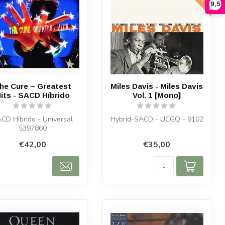
9,5
he Cure – Greatest
Miles Davis - Miles Davis
its - SACD Híbrido
Vol. 1 [Mono]
CD Híbrido - Universal
Hybrid-SACD - UCGQ - 9102
5397860
€42,00
€35,00