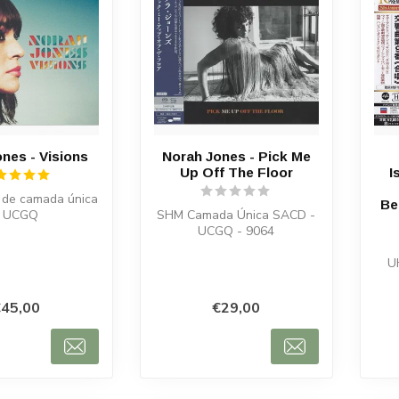
nes - Visions
Norah Jones - Pick Me
Up Off The Floor
I
de camada única
Be
- UCGQ
SHM Camada Única SACD -
UCGQ - 9064
U
45,00
€29,00