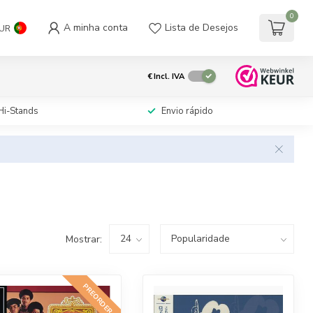
0
A minha conta
Lista de Desejos
UR
€
Incl. IVA
Hi-Stands
Envio rápido
Mostrar:
PREORDER