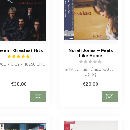
een - Greatest Hits
Norah Jones – Feels
Like Home
CD - UICY - 40258 UHQ
SHM Camada Única SACD -
UCGQ
€38,00
€29,00