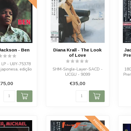
Jackson - Ben
Diana Krall - The Look
Ja
of Love
Pre
, LP - UIJY-75378
japonesa, edição
SHM-Single-Layer-SACD -
180
imitada
UCGU - 9099
Pre
75,00
€35,00
PREORDER