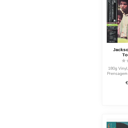
Jackso
To
180g Vinyl
Prensagem 
l
€