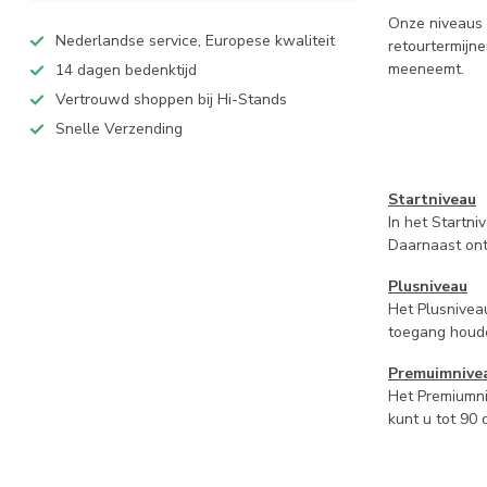
Onze niveaus z
Nederlandse service, Europese kwaliteit
retourtermijn
meeneemt.
14 dagen bedenktijd
Vertrouwd shoppen bij Hi-Stands
Snelle Verzending
Startniveau
In het Startni
Daarnaast ontv
Plusniveau
Het Plusniveau
toegang houde
Premuimnivea
Het Premiumni
kunt u tot 90 