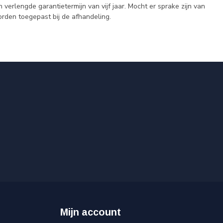
erlengde garantietermijn van vijf jaar. Mocht er sprake zijn van
orden toegepast bij de afhandeling.
Mijn account