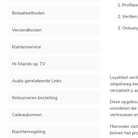
Profite
Betaalmethoden
Verdien
Ontvang
Verzendkosten
Klantenservice
Hi-Stands op TV
Loyaliteit ver
Audio gerelateerde Links
simpelweg een
verzamelt u a
Retourneren bestelling
Deze opgebouw
voordelen die
Cadeaubonnen
vertrouwen en
Hieronder zie
Klachtenregeling
binnen het pr