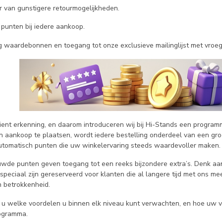
er van gunstigere retourmogelijkheden.
 punten bij iedere aankoop.
 waardebonnen en toegang tot onze exclusieve mailinglijst met vroegt
dient erkenning, en daarom introduceren wij bij Hi-Stands een program
 aankoop te plaatsen, wordt iedere bestelling onderdeel van een groe
utomatisch punten die uw winkelervaring steeds waardevoller maken.
de punten geven toegang tot een reeks bijzondere extra’s. Denk aa
 speciaal zijn gereserveerd voor klanten die al langere tijd met ons 
 betrokkenheid.
t u welke voordelen u binnen elk niveau kunt verwachten, en hoe uw 
ogramma.