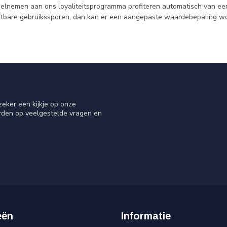
elnemen aan ons loyaliteitsprogramma profiteren automatisch van een v
ichtbare gebruikssporen, dan kan er een aangepaste waardebepaling w
eker een kijkje op onze
orden op veelgestelde vragen en
eën
Informatie