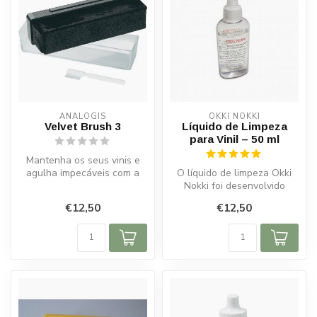
ANALOGIS
OKKI NOKKI
Velvet Brush 3
Líquido de Limpeza
para Vinil – 50 ml
Mantenha os seus vinis e
agulha impecáveis com a
O líquido de limpeza Okki
Analogis Velvet Brush 3.
Nokki foi desenvolvido
Remove...
especialmente para limpar
€12,50
€12,50
os se...