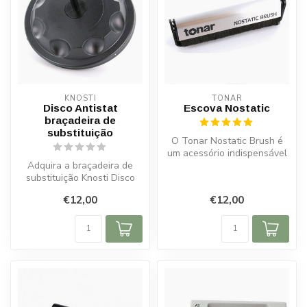
KNOSTI
TONAR
Disco Antistat
Escova Nostatic
braçadeira de
substituição
O Tonar Nostatic Brush é
um acessório indispensável
Adquira a braçadeira de
para entusiastas de vinil
substituição Knosti Disco
qu...
Antistat. Protege o rótulo do
€12,00
€12,00
...