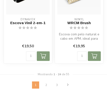
DYNAVOX
WINYL
Escova Vinil 2-em-1
WRCM Brush
Escova com pelo natural e
cabo em APM, ideal para
máquinas de aspiração e
€19,50
€19,95
limpez...
Mostrando
1
-
24
de 55
1
2
3