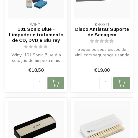
WINYL
KNOSTI
101 Sonic Blue -
Disco Antistat Suporte
Limpador e tratamento
de Secagem
de CD, DVD e Blu-ray
Seque os seus discos de
Winyl 101 Sonic Blue é a
vinil com segurança usando
solução de limpeza mais
o Knosti Disco Antistat
poderosa. Foi especialmente
Supor...
€18,50
€19,00
for...