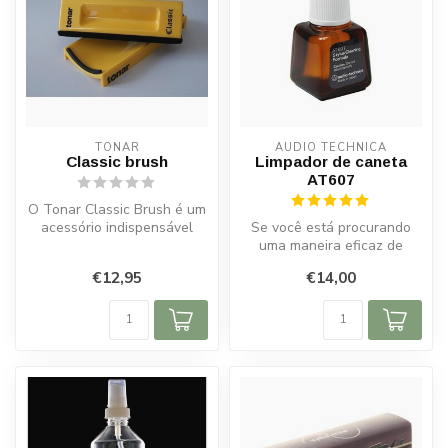
TONAR
AUDIO TECHNICA
Classic brush
Limpador de caneta
AT607
O Tonar Classic Brush é um
acessório indispensável
Se você está procurando
para qualquer entusiasta de
uma maneira eficaz de
v...
limpar a agulha do seu
€12,95
€14,00
toca-discos...