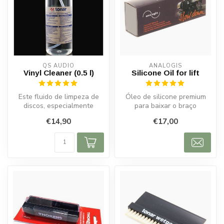
QS AUDIO
ANALOGIS
Vinyl Cleaner (0.5 l)
Silicone Oil for lift
Este fluido de limpeza de
Óleo de silicone premium
discos, especialmente
para baixar o braço
desenvolvido para uso em
suavemente e proteger
€14,90
€17,00
todos o...
agulha e vini...