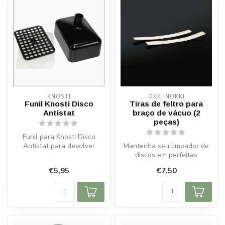
KNOSTI
OKKI NOKKI
Funil Knosti Disco
Tiras de feltro para
Antistat
braço de vácuo (2
peças)
Funil para Knosti Disco
Antistat para devolver
Mantenha seu limpador de
líquido sem derrames.
discos em perfeitas
Durável, pr...
condições com estas tiras
€5,95
€7,50
de feltro...