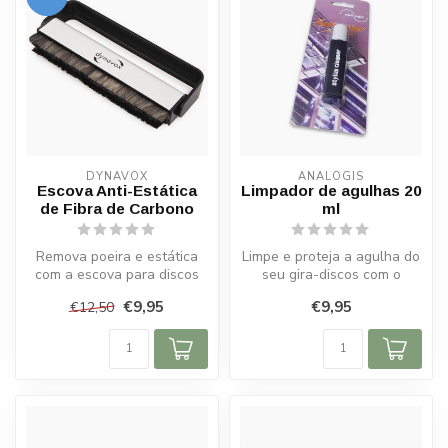
DYNAVOX
ANALOGIS
Escova Anti-Estática
Limpador de agulhas 20
de Fibra de Carbono
ml
Remova poeira e estática
Limpe e proteja a agulha do
com a escova para discos
seu gira-discos com o
Dynavox. Proteja seu vinil e
Limpador Analogis 20 ML.
€9,95
€9,95
€12,50
d...
Melho...