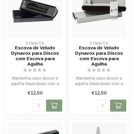
DYNAVOX
DYNAVOX
Escova de Veludo
Escova de Veludo
Dynavox para Discos
Dynavox para Discos
com Escova para
com Escova para
Agulha
Agulha
Mantenha seus discos e
Mantenha seus discos e
agulha impecáveis com a
agulha impecáveis com a
escova de veludo Dynavox
escova de veludo Dynavox
€12,50
€12,50
e escova...
e escova...