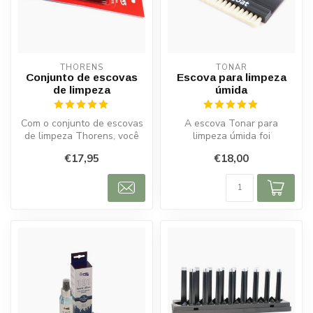
THORENS
TONAR
Conjunto de escovas
Escova para limpeza
de limpeza
úmida
Com o conjunto de escovas
A escova Tonar para
de limpeza Thorens, você
limpeza úmida foi
desfruta de uma reprodução
especialmente projetada
€17,95
€18,00
de...
para limpeza profu...