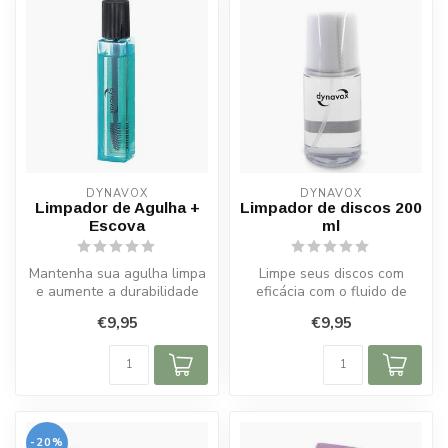
DYNAVOX
DYNAVOX
Limpador de Agulha +
Limpador de discos 200
Escova
ml
Mantenha sua agulha limpa
Limpe seus discos com
e aumente a durabilidade
eficácia com o fluido de
com o Dynavox Limpador +
limpeza Dynavox de 200 ml.
€9,95
€9,95
Esco...
Remove...
-20%