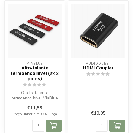
VIABLUE
AUDIOQUEST
Alto-falante
HDMI Coupler
termoencolhível (2x 2
pares)
O alto-falante
termoencolhível ViaBlue
oferece uma solução
€11,99
elegante e prática pa...
€19,95
Preço unitário: €0,74 / Peça