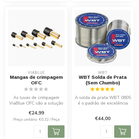
VIABLUE
WBT
Mangas de crimpagem
WBT Solda de Prata
OFC
(Sem Chumbo)
As luvas de crimpagem
A solda de prata WBT 0805
ViaBlue OFC são a solução
é o padrão de excelência
ideal para fixar e proteger
para quem trabalha com
€24,99
as e...
equipa...
€44,00
Preço unitário: €0,32 / Peça