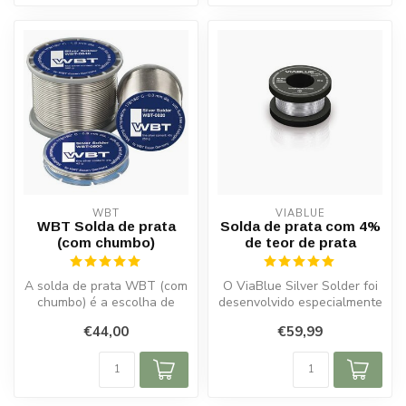
WBT
VIABLUE
WBT Solda de prata
Solda de prata com 4%
(com chumbo)
de teor de prata
A solda de prata WBT (com
O ViaBlue Silver Solder foi
chumbo) é a escolha de
desenvolvido especialmente
referência para quem exige
para audiófilos e profiss...
€44,00
€59,99
qual...