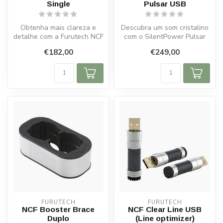
Single
Pulsar USB
Obtenha mais clareza e
Descubra um som cristalino
detalhe com a Furutech NCF
com o SilentPower Pulsar
Booster-Brace-Single. Fácil
USB. Separação de linhas,
€182,00
€249,00
de...
Ac...
FURUTECH
FURUTECH
NCF Booster Brace
NCF Clear Line USB
Duplo
(Line optimizer)