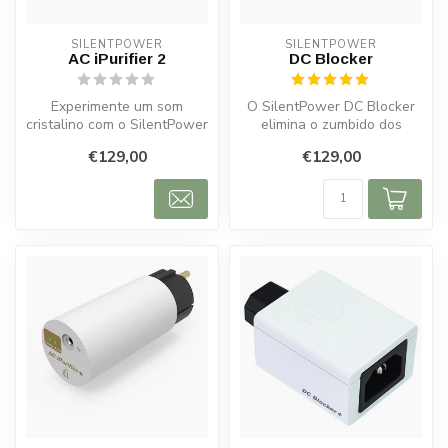
SILENTPOWER
SILENTPOWER
AC iPurifier 2
DC Blocker
Experimente um som
O SilentPower DC Blocker
cristalino com o SilentPower
elimina o zumbido dos
AC iPurifier 2. Reduza o
transformadores e fornece
€129,00
€129,00
ruído a...
energia...