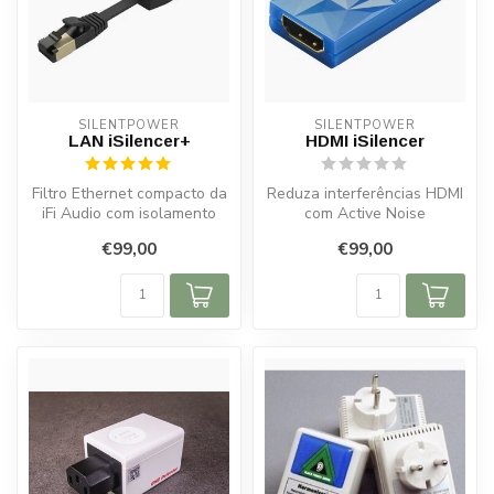
SILENTPOWER
SILENTPOWER
LAN iSilencer+
HDMI iSilencer
Filtro Ethernet compacto da
Reduza interferências HDMI
iFi Audio com isolamento
com Active Noise
galvânico e filtragem RF
Cancellation2® e Jitter
€99,00
€99,00
pa...
Elimination....