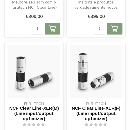
Melhore seu som com o
Insights e produtos
Furutech NCF Clear Line-
verdadeiramente novos
RCA: sinal mais limpo,
geralmente só surgem
€309,00
€395,00
graves defi...
quando pensamos f...
FURUTECH
FURUTECH
NCF Clear Line-XLR(M)
NCF Clear Line-XLR(F)
(Line input/output
(Line input/output
optimizer)
optimizer)