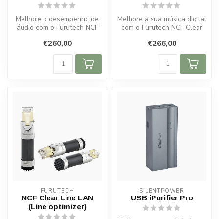
Melhore o desempenho de
Melhore a sua música digital
áudio com o Furutech NCF
com o Furutech NCF Clear
Booster Brace Double:
Line USB. Menos ruído, mai...
€260,00
€266,00
amortecim...
FURUTECH
SILENTPOWER
NCF Clear Line LAN
USB iPurifier Pro
(Line optimizer)