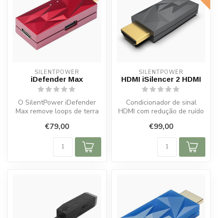
SILENTPOWER
SILENTPOWER
iDefender Max
HDMI iSilencer 2 HDMI
O SilentPower iDefender
Condicionador de sinal
Max remove loops de terra
HDMI com redução de ruído
e garante áudio limpo e sem
e jitter. Compatível 4K/30Hz
€79,00
€99,00
in...
co...