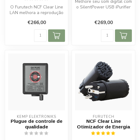
Melhore seu som digital com
O Furutech NCF Clear Line
o SilentPower USB iPurifier
LAN melhora a reprodução
Pro. Elimina ruídos, iso...
digital ao reduzir ruído e in...
€266,00
€269,00
KEMP ELEKTRONIKS
FURUTECH
Plugue de controle de
NCF Clear Line
qualidade
Otimizador de Energia