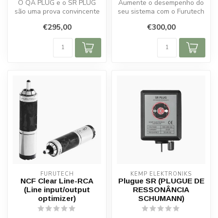
O QA PLUG e o SR PLUG
Aumente o desempenho do
são uma prova convincente
seu sistema com o Furutech
de que essa abordagem
NCF Clear Line: menos ruído,
€295,00
€300,00
pode levar...
...
FURUTECH
KEMP ELEKTRONIKS
NCF Clear Line-RCA
Plugue SR (PLUGUE DE
(Line input/output
RESSONÂNCIA
optimizer)
SCHUMANN)