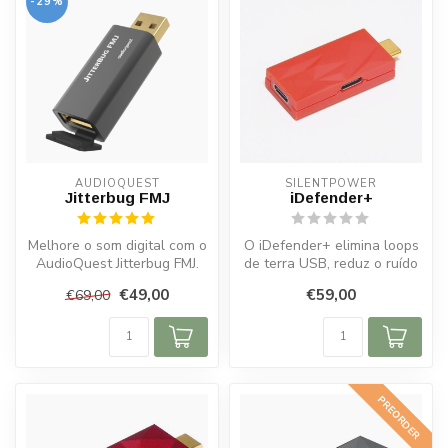
-29%
AUDIOQUEST
SILENTPOWER
Jitterbug FMJ
iDefender+
Melhore o som digital com o
O iDefender+ elimina loops
AudioQuest Jitterbug FMJ.
de terra USB, reduz o ruído
Reduz ruído e jitter para ...
e melhora a qualidade do ...
€49,00
€59,00
€69,00
PREORDER