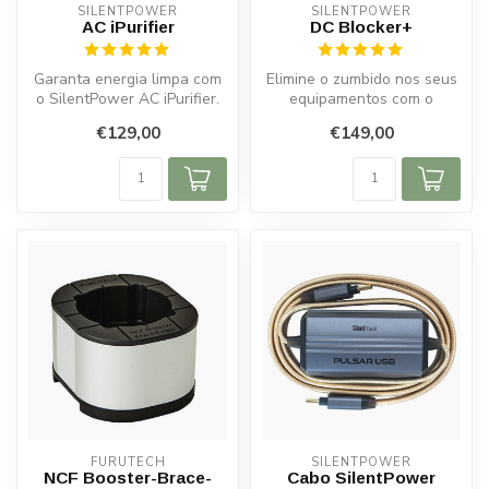
SILENTPOWER
SILENTPOWER
AC iPurifier
DC Blocker+
Garanta energia limpa com
Elimine o zumbido nos seus
o SilentPower AC iPurifier.
equipamentos com o
Elimina ruídos, preserva a...
SilentPower DC Blocker+.
€129,00
€149,00
Bloqueia ...
FURUTECH
SILENTPOWER
NCF Booster-Brace-
Cabo SilentPower