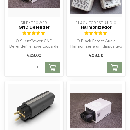
SILENTPOWER
BLACK FOREST AUDIO
GND Defender
Harmonizador
O SilentPower GND
O Black Forest Audio
Defender remove loops de
Harmonizer é um dispositivo
terra e ruídos indesejados.
impressionante e avançado,
€99,00
€99,50
Compatíve...
proj...