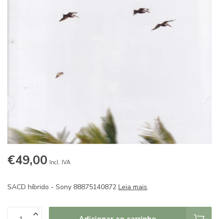
€49,00
Incl. IVA
SACD híbrido - Sony 88875140872
Leia mais
.
Adicionar ao carrinho