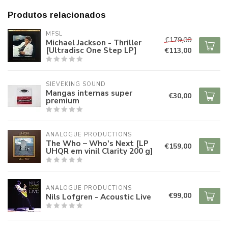
Produtos relacionados
MFSL
€179,00
Michael Jackson - Thriller
[Ultradisc One Step LP]
€113,00
SIEVEKING SOUND
Mangas internas super
€30,00
premium
ANALOGUE PRODUCTIONS
The Who – Who's Next [LP
€159,00
UHQR em vinil Clarity 200 g]
ANALOGUE PRODUCTIONS
€99,00
Nils Lofgren - Acoustic Live