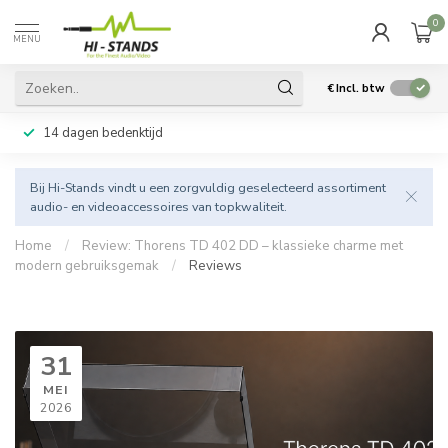
0
MENU
€
Incl. btw
14 dagen bedenktijd
Bij Hi-Stands vindt u een zorgvuldig geselecteerd assortiment
audio- en videoaccessoires van topkwaliteit.
Home
/
Review: Thorens TD 402 DD – klassieke charme met
modern gebruiksgemak
/
Reviews
31
MEI
2026