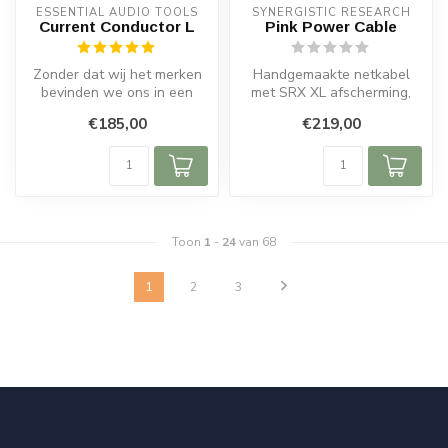
ESSENTIAL AUDIO TOOLS
SYNERGISTIC RESEARCH
Current Conductor L
Pink Power Cable
Zonder dat wij het merken
Handgemaakte netkabel
bevinden we ons in een
met SRX XL afscherming,
verontreinigde omgeving.
grafeen en UEF-
€185,00
€219,00
Overal...
technologie. Kracht...
Toon
1
-
24
van 68
1
2
3