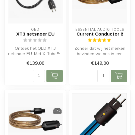
QED
ESSENTIAL AUDIO TOOLS
XT3 netsnoer EU
Current Conductor 8
Ontdek het QED XT3
Zonder dat wij het merken
netsnoer EU. Met X-Tube™-
bevinden we ons in een
technologie voor schone
verontreinigde omgeving.
€139,00
€149,00
stroomtoevoe...
Overal...