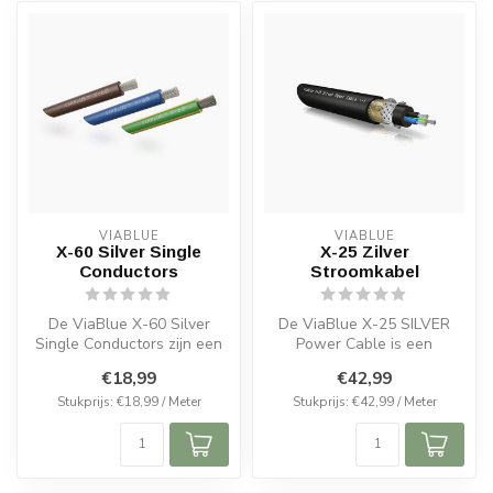
VIABLUE
VIABLUE
X-60 Silver Single
X-25 Zilver
Conductors
Stroomkabel
De ViaBlue X-60 Silver
De ViaBlue X-25 SILVER
Single Conductors zijn een
Power Cable is een
premium keuze voor
essentiële component voor
€18,99
€42,99
binnenbekab...
iedereen die...
Stukprijs: €18,99 / Meter
Stukprijs: €42,99 / Meter