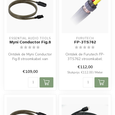
ESSENTIAL AUDIO TOOLS
FURUTECH
Myni Conductor Fig.8
FP-3TS762
Ontdek de Myni Conductor
Ontdek de Furutech FP-
Fig.8 stroomkabel van
3TS762 stroomkabel:
Essential Audio Tools.
Alpha-OFC koper,
€112,00
Dubbel afg...
uitstekende afschermi...
€109,00
Stukprijs: €112,00 / Meter