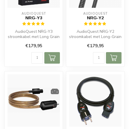
AUDIOQUEST
AUDIOQUEST
NRG-Y3
NRG-Y2
AudioQuest NRG-Y3
AudioQuest NRG-Y2
stroomkabel met Long Grain
stroomkabel met Long-Grain
Copper, ZERO-Tech en
Copper, ZERO-Tech en C7
€179,95
€179,95
Noise Dissipat...
connector v...