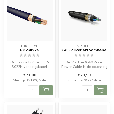
FURUTECH
VIABLUE
FP-S022N
X-60 Zilver stroomkabel
Ontdek de Furutech FP-
De ViaBlue X-60 Zilver
S022N voedingskabel.
Power Cable is dé oplossing
Nano-OFC koper met goud
voor iedereen die streeft
€71,00
€79,99
en zilver, Na...
naa...
Stukprijs: €71,00 / Meter
Stukprijs: €79,99 / Meter