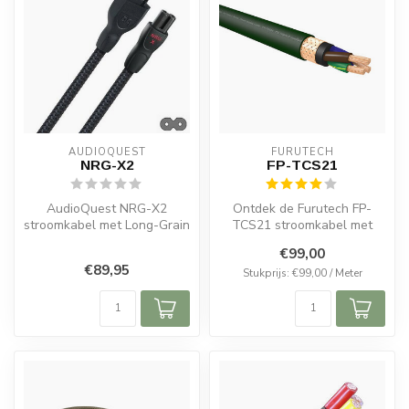
AUDIOQUEST
FURUTECH
NRG-X2
FP-TCS21
AudioQuest NRG-X2
Ontdek de Furutech FP-
stroomkabel met Long-Grain
TCS21 stroomkabel met
Copper, vermindert ruis,
Alpha PC-Triple C geleiders.
€99,00
verbetert ...
Minder ...
€89,95
Stukprijs: €99,00 / Meter