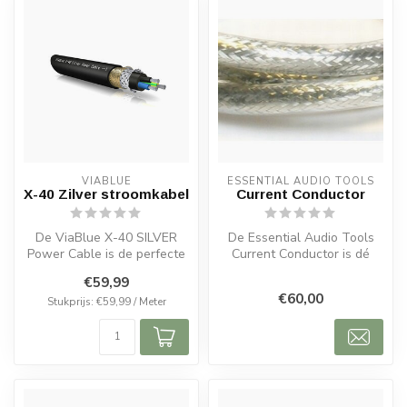
VIABLUE
ESSENTIAL AUDIO TOOLS
X-40 Zilver stroomkabel
Current Conductor
De ViaBlue X-40 SILVER
De Essential Audio Tools
Power Cable is de perfecte
Current Conductor is dé
stroomkabel voor high-end
keuze voor wie zijn audio-
€59,99
audi...
insta...
€60,00
Stukprijs: €59,99 / Meter