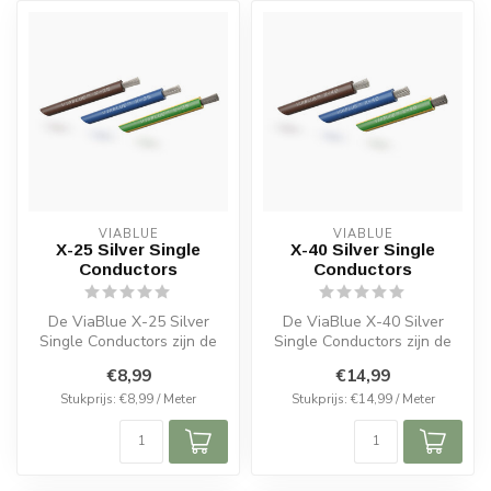
VIABLUE
VIABLUE
X-25 Silver Single
X-40 Silver Single
Conductors
Conductors
De ViaBlue X-25 Silver
De ViaBlue X-40 Silver
Single Conductors zijn de
Single Conductors zijn de
ideale keuze voor
ideale keuze voor de interne
€8,99
€14,99
hoogwaardige ...
be...
Stukprijs: €8,99 / Meter
Stukprijs: €14,99 / Meter