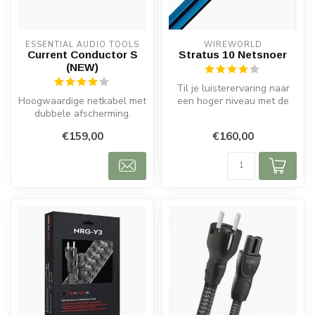
ESSENTIAL AUDIO TOOLS
WIREWORLD
Current Conductor S
Stratus 10 Netsnoer
(NEW)
Til je luisterervaring naar
Hoogwaardige netkabel met
een hoger niveau met de
dubbele afscherming.
Wireworld Stratus™ 10
Minder storingen, stabiele
Netsno...
€159,00
€160,00
stroom...