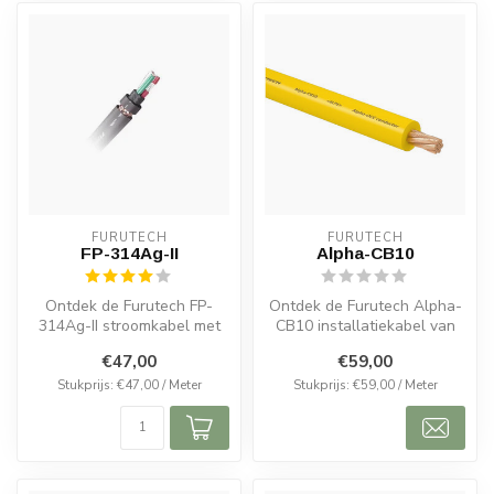
FURUTECH
FURUTECH
FP-314Ag-II
Alpha-CB10
Ontdek de Furutech FP-
Ontdek de Furutech Alpha-
314Ag-II stroomkabel met
CB10 installatiekabel van
verzilverde geleiders.
puur Alpha-OCC koper.
€47,00
€59,00
Flexibel, ...
Betrouw...
Stukprijs: €47,00 / Meter
Stukprijs: €59,00 / Meter