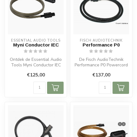
ESSENTIAL AUDIO TOOLS
FISCH AUDIOTECHNIK
Myni Conductor IEC
Performance P0
Ontdek de Essential Audio
De Fisch AudioTechnik
Tools Myni Conductor IEC
Performance P0 Powercord
stroomkabel. Dubbel
is een high-end stroomkabel
€125,00
€137,00
afgescher...
die s...