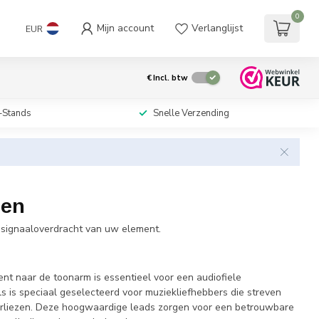
0
Mijn account
Verlanglijst
EUR
€
Incl. btw
-Stands
Snelle Verzending
gen
 signaaloverdracht van uw element.
nt naar de toonarm is essentieel voor een audiofiele
ls is speciaal geselecteerd voor muziekliefhebbers die streven
erliezen. Deze hoogwaardige leads zorgen voor een betrouwbare