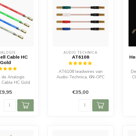
NALOGIS
AUDIO TECHNICA
ell Cable HC
AT6108
He
Gold
AT6108 leadwires van
De
 de Analogis
Audio-Technica, 6N-OFC
C
l Cable HC Gold
koper met vergulde
de contacten voor
aansluitingen voo...
€9,95
€35,00
rfecte ...