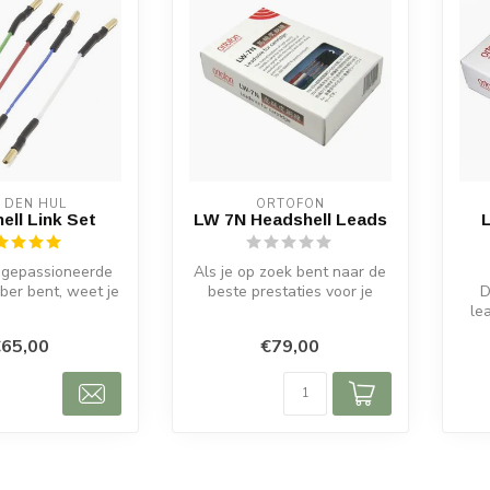
 DEN HUL
ORTOFON
ell Link Set
LW 7N Headshell Leads
n gepassioneerde
Als je op zoek bent naar de
bber bent, weet je
beste prestaties voor je
D
rijk het is om...
platenspeler, dan zijn de O...
le
65,00
€79,00