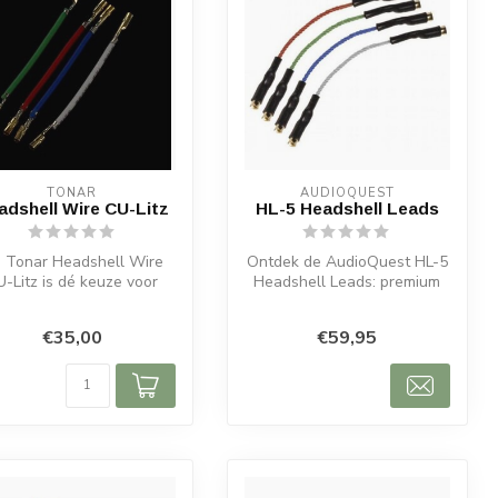
TONAR
AUDIOQUEST
adshell Wire CU-Litz
HL-5 Headshell Leads
 Tonar Headshell Wire
Ontdek de AudioQuest HL-5
U-Litz is dé keuze voor
Headshell Leads: premium
audiofielen en vinyl-
kabels voor optimale
liefhebber...
signaalo...
€35,00
€59,95