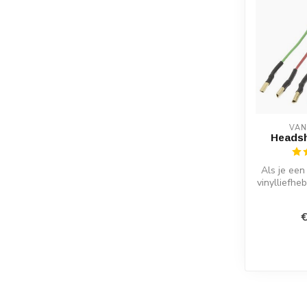
VAN
Headsh
Als je ee
vinylliefhe
hoe belang
€