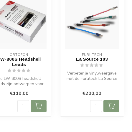
ORTOFON
FURUTECH
LW-800S Headshell
La Source 103
Leads
Verbeter je vinylweergave
e LW-800S headshell
met de Furutech La Source
ads zijn ontworpen voor
103 headshell kabels.
audiofielen die geen
Helder...
€119,00
€200,00
compromis wi...