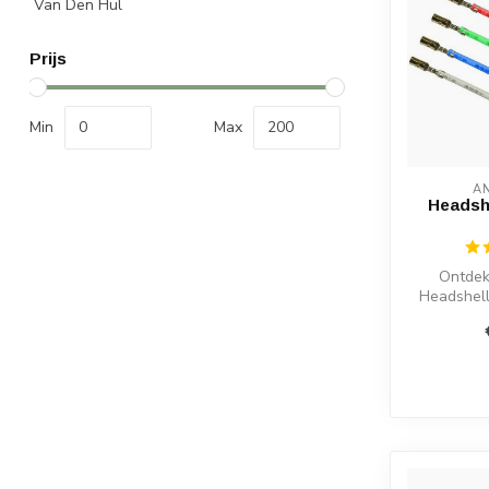
Van Den Hul
Prijs
Min
Max
A
Headsh
Ontdek
Headshel
met vergul
pe