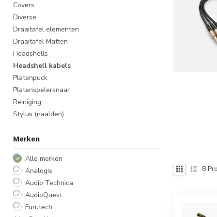
Covers
Diverse
Draaitafel elementen
Draaitafel Matten
Headshells
Headshell kabels
Platenpuck
Platenspelersnaar
Reiniging
Stylus (naalden)
Merken
Alle merken
8
Pro
Analogis
Audio Technica
AudioQuest
Furutech