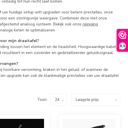
 volledig tot hun recht laat komen.
f uw huidige setup wilt upgraden voor betere prestaties, onze
 voor een storingsvrije weergave. Combineer deze met onze
afgestemd analoog systeem. Bekijk ook onze
reiniging
aloge keten te optimaliseren.
oor mijn draaitafel?
9,5
inding tussen het element en de headshell. Hoogwaardige kabels
 resulteert in een zuiverder en gedetailleerder geluidssignaal.
ervangen?
j hoorbare vervorming, kraken in het geluid, of wanneer de
Een upgrade kan ook de klankmatige prestaties van uw draaitafel
Toon: