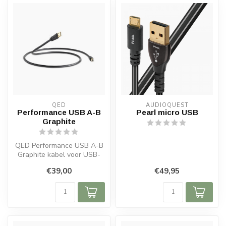
QED
AUDIOQUEST
Performance USB A-B
Pearl micro USB
Graphite
QED Performance USB A-B
Graphite kabel voor USB-
audio en DAC. USB 2.0, lage
€39,00
€49,95
jitt...