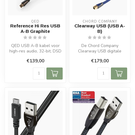
QED
CHORD COMPANY
Reference Hi Res USB
Clearway USB (USB A-
A-B Graphite
B)
QED USB A-B kabel voor
De Chord Company
high-res audio, 32-bit, DSD
Clearway USB digitale
en MQA. Met Clear Path
audio-interconnect is de
€139,00
€179,00
Audio,...
ideale volgende ...