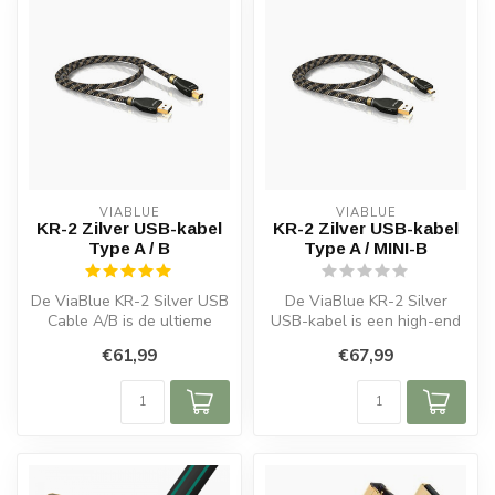
VIABLUE
VIABLUE
KR-2 Zilver USB-kabel
KR-2 Zilver USB-kabel
Type A / B
Type A / MINI-B
De ViaBlue KR-2 Silver USB
De ViaBlue KR-2 Silver
Cable A/B is de ultieme
USB-kabel is een high-end
keuze voor veeleisende
oplossing voor digitale
€61,99
€67,99
gebrui...
audio-,...