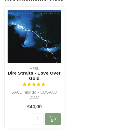
MFSL
Dire Straits - Love Over
Gold
SACD híbrido - UDSACD
2187
€40,00