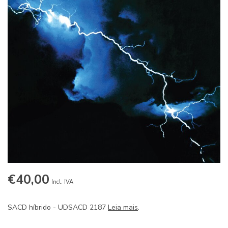
€40,00
Incl. IVA
SACD híbrido - UDSACD 2187
Leia mais
.