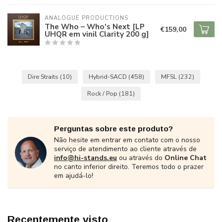
ANALOGUE PRODUCTIONS
The Who – Who's Next [LP
€159,00
UHQR em vinil Clarity 200 g]
Dire Straits
(10)
Hybrid-SACD
(458)
MFSL
(232)
Rock / Pop
(181)
Perguntas sobre este produto?
Não hesite em entrar em contato com o nosso
serviço de atendimento ao cliente através de
info@hi-stands.eu
ou através do
Online Chat
no canto inferior direito. Teremos todo o prazer
em ajudá-lo!
Recentemente visto