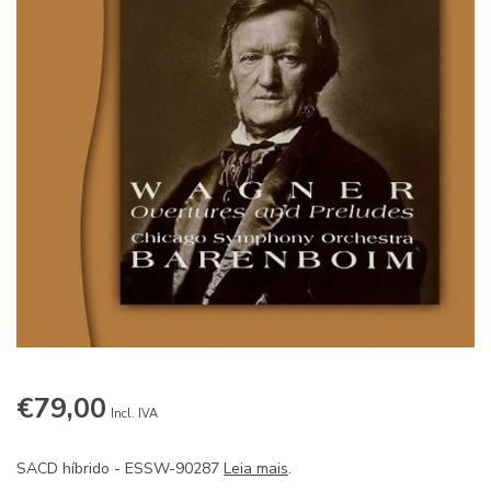
€79,00
Incl. IVA
SACD híbrido - ESSW-90287
Leia mais
.