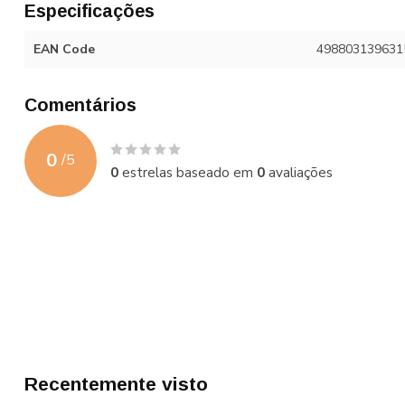
Especificações
EAN Code
498803139631
Comentários
0
/
5
0
estrelas baseado em
0
avaliações
Recentemente visto