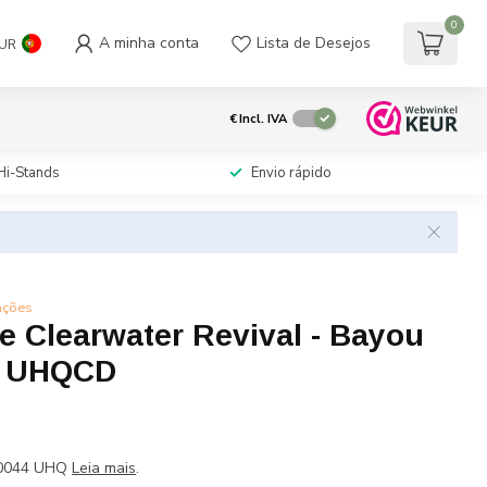
0
A minha conta
Lista de Desejos
UR
€
Incl. IVA
Hi-Stands
Envio rápido
ações
e Clearwater Revival - Bayou
- UHQCD
40044 UHQ
Leia mais
.