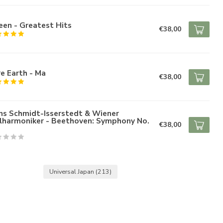
en - Greatest Hits
€38,00
e Earth - Ma
€38,00
ns Schmidt-Isserstedt & Wiener
ilharmoniker - Beethoven: Symphony No.
€38,00
Universal Japan
(213)