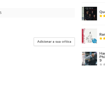
Que
5
Rar
Adicionar a sua crítica
Ha
Ph
9