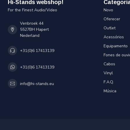
Hi-Stands webshop!
Categori
For the Finest Audio/Video
Novo
Oferecer
Venbroek 44
Outlet
5527BH Hapert
Nederland
Acessórios
Equipamento
+31(0)6 17413139
Fones de ouvi
Cabos
+31(0)6 17413139
Vinyl
F.A.Q.
info@hi-stands.eu
Música