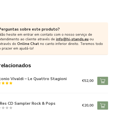
Perguntas sobre este produto?
Não hesite em entrar em contato com o nosso serviço de
atendimento ao cliente através de
info@hi-stands.eu
ou
através do
Online Chat
no canto inferior direito. Teremos todo
o prazer em ajudá-lo!
relacionados
onio Vivaldi – Le Quattro Stagioni
€52,00
-Res CD Sampler Rock & Pops
€20,00