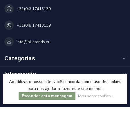
+31(0)6 17413139
+31(0)6 17413139
info@hi-stands.eu
Categorias
Informação
Ao utilizar o nosso site, você concorda com o uso de cookies
para nos ajudar a fazer este site melhor.
A minha conta
Esconder esta mensagem
Mais sobre cookies »
€