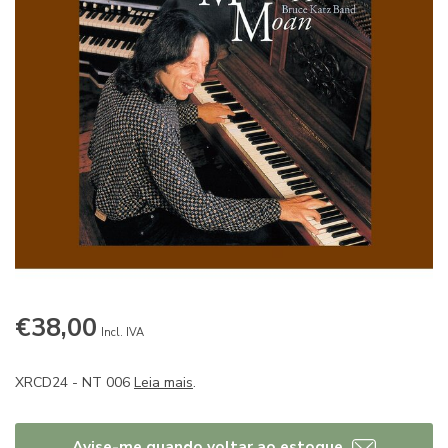
€38,00
Incl. IVA
XRCD24 - NT 006
Leia mais
.
Avise-me quando voltar ao estoque