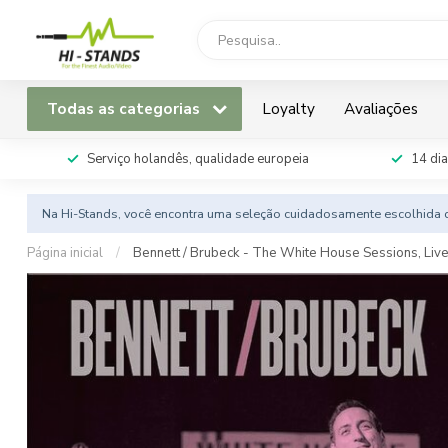
Todas as categorias
Loyalty
Avaliações
Serviço holandês, qualidade europeia
14 dia
Na Hi-Stands, você encontra uma seleção cuidadosamente escolhida d
Página inicial
/
Bennett / Brubeck - The White House Sessions, Liv