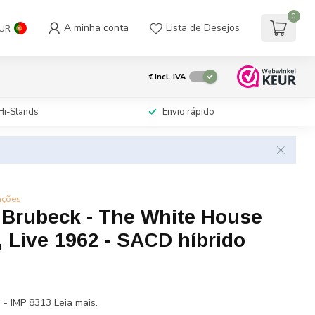
0
A minha conta
Lista de Desejos
UR
€
Incl. IVA
Hi-Stands
Envio rápido
ações
 Brubeck - The White House
 Live 1962 - SACD híbrido
 - IMP 8313
Leia mais
.