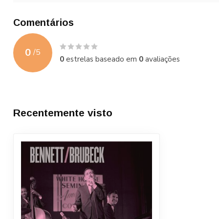
Comentários
0
/
5
0
estrelas baseado em
0
avaliações
Recentemente visto