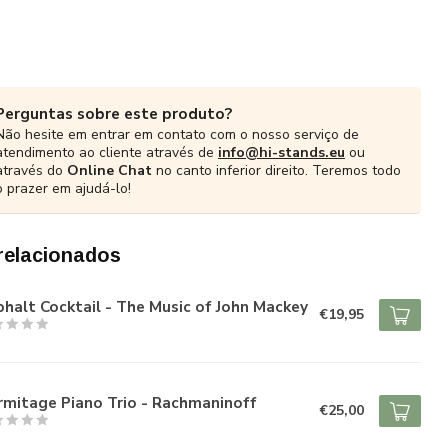
Perguntas sobre este produto?
Não hesite em entrar em contato com o nosso serviço de
atendimento ao cliente através de
info@hi-stands.eu
ou
através do
Online Chat
no canto inferior direito. Teremos todo
o prazer em ajudá-lo!
relacionados
halt Cocktail - The Music of John Mackey
€19,95
rmitage Piano Trio - Rachmaninoff
€25,00