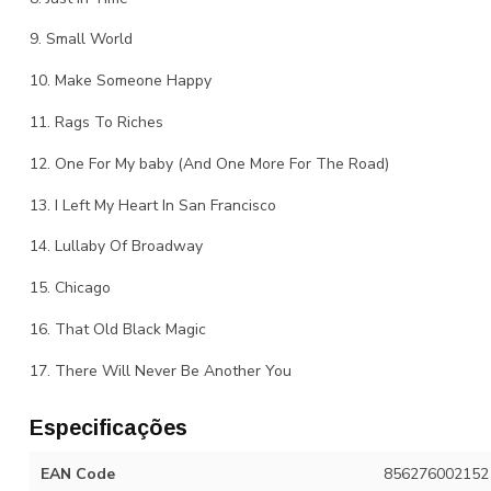
9. Small World
10. Make Someone Happy
11. Rags To Riches
12. One For My baby (And One More For The Road)
13. I Left My Heart In San Francisco
14. Lullaby Of Broadway
15. Chicago
16. That Old Black Magic
17. There Will Never Be Another You
Especificações
EAN Code
856276002152