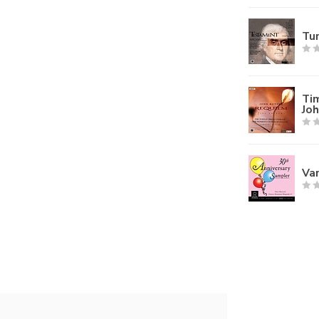
Tur
Tim
Joh
Var