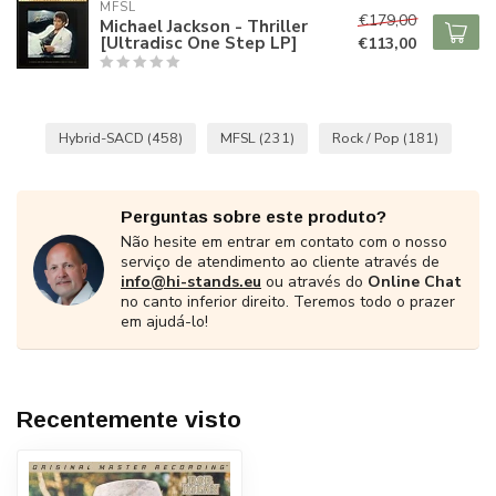
MFSL
€179,00
Michael Jackson - Thriller
[Ultradisc One Step LP]
€113,00
Hybrid-SACD
(458)
MFSL
(231)
Rock / Pop
(181)
Perguntas sobre este produto?
Não hesite em entrar em contato com o nosso
serviço de atendimento ao cliente através de
info@hi-stands.eu
ou através do
Online Chat
no canto inferior direito. Teremos todo o prazer
em ajudá-lo!
Recentemente visto