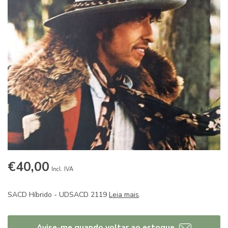
€40,00
Incl. IVA
SACD Híbrido - UDSACD 2119
Leia mais
.
Avise-me quando voltar ao estoque