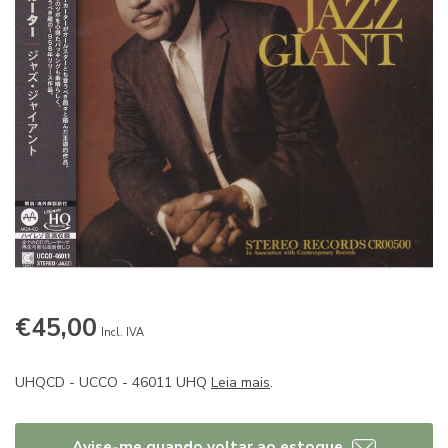
€45,00
Incl. IVA
UHQCD - UCCO - 46011 UHQ
Leia mais
.
Avise-me quando voltar ao estoque