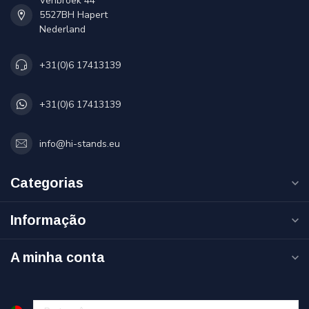
Venbroek 44
5527BH Hapert
Nederland
+31(0)6 17413139
+31(0)6 17413139
info@hi-stands.eu
Categorias
Informação
A minha conta