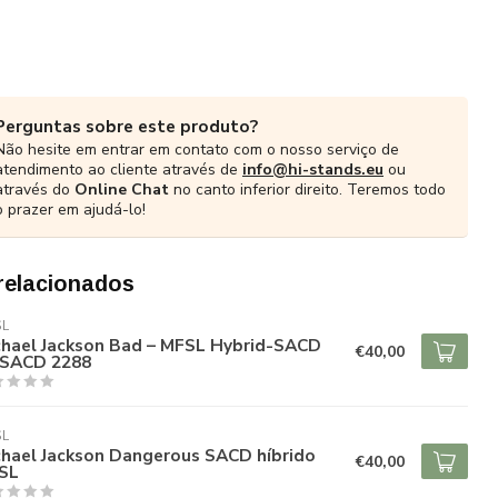
Perguntas sobre este produto?
Não hesite em entrar em contato com o nosso serviço de
atendimento ao cliente através de
info@hi-stands.eu
ou
através do
Online Chat
no canto inferior direito. Teremos todo
o prazer em ajudá-lo!
relacionados
SL
chael Jackson Bad – MFSL Hybrid-SACD
€40,00
SACD 2288
SL
chael Jackson Dangerous SACD híbrido
€40,00
SL