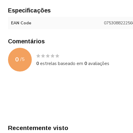
Especificações
EAN Code
075308822256
Comentários
0
/
5
0
estrelas baseado em
0
avaliações
Recentemente visto