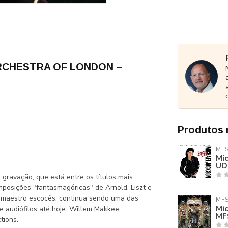
RCHESTRA OF LONDON –
Produtos 
MF
Mi
UD
ravação, que está entre os títulos mais
posições "fantasmagóricas" de Arnold, Liszt e
o maestro escocês, continua sendo uma das
MF
Mi
e audiófilos até hoje. Willem Makkee
MF
tions.