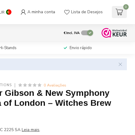
0
A minha conta
Lista de Desejos
UR
€
Incl. IVA
Hi-Stands
Envio rápido
0 Avaliações
TIONS
r Gibson & New Symphony
a of London – Witches Brew
PC 2225 SA
Leia mais
.