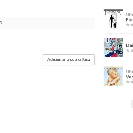
MF
Fl
6
Dan
Adicionar a sua crítica
MF
Van