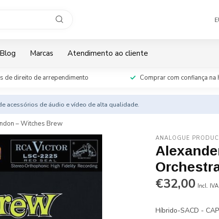
E
Blog
Marcas
Atendimento ao cliente
s de direito de arrependimento
Comprar com confiança na 
e acessórios de áudio e vídeo de alta qualidade.
ondon – Witches Brew
ANALOGUE PRODUC
Alexande
Orchestr
€32,00
Incl. IVA
Híbrido-SACD - CA