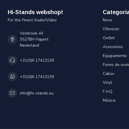
Hi-Stands webshop!
Categori
For the Finest Audio/Video
Novo
Oferecer
Venbroek 44
Outlet
5527BH Hapert
Nederland
Acessórios
Equipamento
+31(0)6 17413139
Fones de ouvi
Cabos
+31(0)6 17413139
Vinyl
F.A.Q.
info@hi-stands.eu
Música