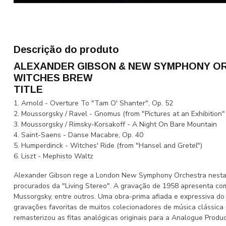
Descrição do produto
ALEXANDER GIBSON & NEW SYMPHONY O
WITCHES BREW
TITLE
1. Arnold - Overture To "Tam O' Shanter", Op. 52
2. Moussorgsky / Ravel - Gnomus (from "Pictures at an Exhibition"
3. Moussorgsky / Rimsky-Korsakoff - A Night On Bare Mountain
4. Saint-Saens - Danse Macabre, Op. 40
5. Humperdinck - Witches' Ride (from "Hansel and Gretel")
6. Liszt - Mephisto Waltz
Alexander Gibson rege a London New Symphony Orchestra nesta g
procurados da "Living Stereo". A gravação de 1958 apresenta com
Mussorgsky, entre outros. Uma obra-prima afiada e expressiva d
gravações favoritas de muitos colecionadores de música clássica 
remasterizou as fitas analógicas originais para a Analogue Produc