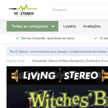
Todas as categorias
Loyalty
Avaliações
Serviço holandês, qualidade europeia
14 dia
Na Hi-Stands, você encontra uma seleção cuidadosamente escolhida d
Página inicial
/
Alexander Gibson & New Symphony Orchestra of L