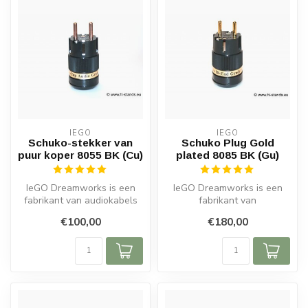
IEGO
IEGO
Schuko-stekker van
Schuko Plug Gold
puur koper 8055 BK (Cu)
plated 8085 BK (Gu)
IeGO Dreamworks is een
IeGO Dreamworks is een
fabrikant van audiokabels
fabrikant van
en connectoren van
audiocomponenten van
€100,00
€180,00
audiofiele k...
audiofiele kwaliteit e...