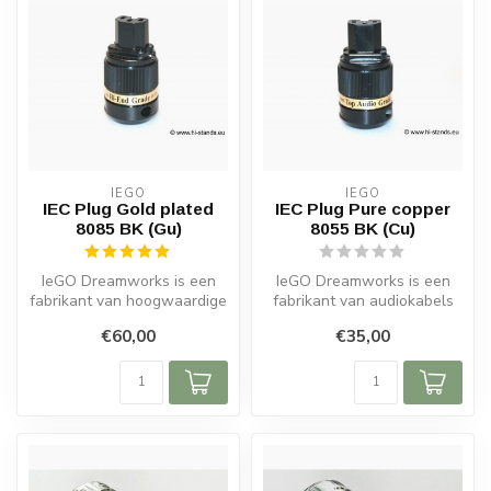
IEGO
IEGO
IEC Plug Gold plated
IEC Plug Pure copper
8085 BK (Gu)
8055 BK (Cu)
IeGO Dreamworks is een
IeGO Dreamworks is een
fabrikant van hoogwaardige
fabrikant van audiokabels
audiofiele kabels en
en connectoren van
€60,00
€35,00
connector...
audiofiele k...