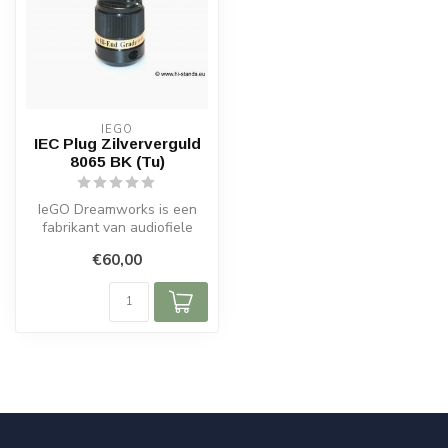
IEGO
IEC Plug Zilververguld
8065 BK (Tu)
IeGO Dreamworks is een
fabrikant van audiofiele
kabels en connectoren en
€60,00
levert ...