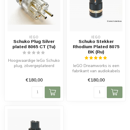
IEGO
IEGO
Schuko Plug Silver
Schuko Stekker
plated 8065 CT (Tu)
Rhodium Plated 8075
BK (Ru)
Hoogwaardige IeGo Schuko
plug, zilvergeplateerd
IeGO Dreamworks is een
Furukawa koper. Betere
fabrikant van audiokabels
geleiding...
en -connectoren van
€180,00
€180,00
audiofiele ...