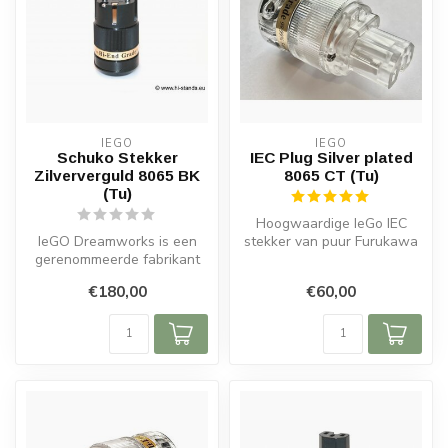
IEGO
IEGO
Schuko Stekker
IEC Plug Silver plated
Zilververguld 8065 BK
8065 CT (Tu)
(Tu)
Hoogwaardige IeGo IEC
IeGO Dreamworks is een
stekker van puur Furukawa
gerenommeerde fabrikant
koper met zilverplating voor
van audiokabels en
een...
€180,00
€60,00
connectoren va...