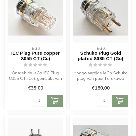
IEGO
IEGO
IEC Plug Pure copper
Schuko Plug Gold
8055 CT (Cu)
plated 8085 CT (Gu)
Ontdek de IeGo IEC Plug
Hoogwaardige IeGo Schuko
8055 CT (Cu), gemaakt van
plug van puur Furukawa
99,99% puur Furukawa
koper met 24K goudlaag.
€35,00
€180,00
koper. Wa...
Zorgt vo...