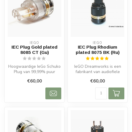
IEGO
IEGO
IEC Plug Gold plated
IEC Plug Rhodium
8085 CT (Gu)
plated 8075 BK (Ru)
Hoogwaardige IeGo Schuko
IeGO Dreamworks is een
Plug van 99,99% puur
fabrikant van audiofiele
Furukawa koper, 24K goud
kabels en connectoren van
€60,00
€60,00
geplateer...
topkwa...