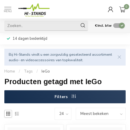
0
MENU
€
Incl. btw
14 dagen bedenktijd
Bij Hi-Stands vindt u een zorgvuldig geselecteerd assortiment
audio- en videoaccessoires van topkwaliteit.
Home
/
Tags
/
IeGo
Producten getagd met IeGo
Filters