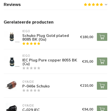
Reviews
Gerelateerde producten
IEGO
Schuko Plug Gold plated
€180,00
8085 BK (Gu)
IEGO
IEC Plug Pure copper 8055 BK
€35,00
(Cu)
OYAIDE
€210,00
P-046e Schuko
OYAIDE
€94,00
C-029 IEC