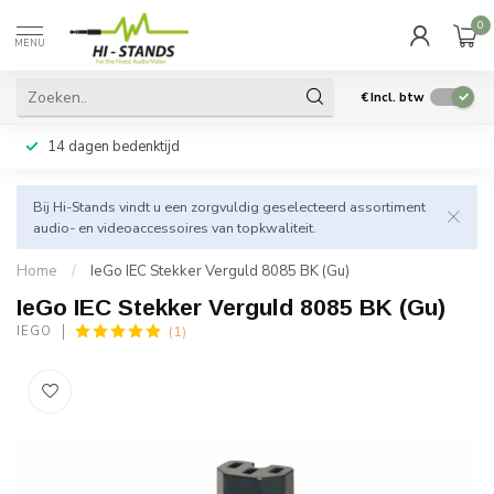
0
MENU
€
Incl. btw
14 dagen bedenktijd
Bij Hi-Stands vindt u een zorgvuldig geselecteerd assortiment
audio- en videoaccessoires van topkwaliteit.
Home
/
IeGo IEC Stekker Verguld 8085 BK (Gu)
IeGo IEC Stekker Verguld 8085 BK (Gu)
(1)
IEGO