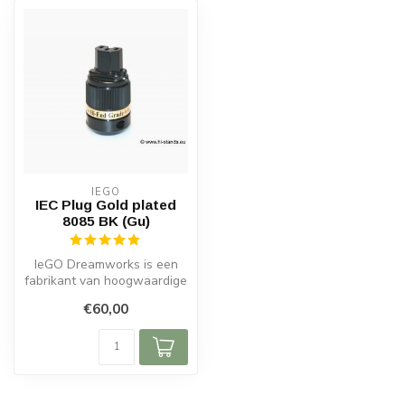
IEGO
IEC Plug Gold plated
8085 BK (Gu)
IeGO Dreamworks is een
fabrikant van hoogwaardige
audiofiele kabels en
€60,00
connector...