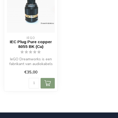
IEGO
IEC Plug Pure copper
8055 BK (Cu)
IeGO Dreamworks is een
fabrikant van audiokabels
en connectoren van
€35,00
audiofiele k...