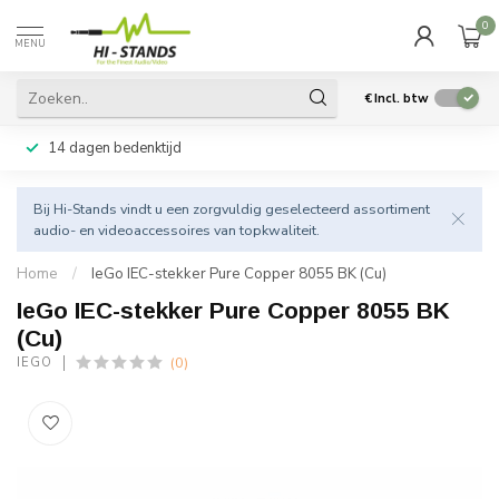
0
MENU
€
Incl. btw
14 dagen bedenktijd
Bij Hi-Stands vindt u een zorgvuldig geselecteerd assortiment
audio- en videoaccessoires van topkwaliteit.
Home
/
IeGo IEC-stekker Pure Copper 8055 BK (Cu)
IeGo IEC-stekker Pure Copper 8055 BK
(Cu)
(0)
IEGO