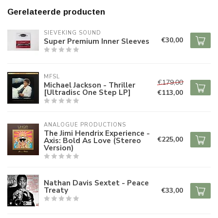
Gerelateerde producten
SIEVEKING SOUND
€30,00
Super Premium Inner Sleeves
MFSL
€179,00
Michael Jackson - Thriller
[Ultradisc One Step LP]
€113,00
ANALOGUE PRODUCTIONS
The Jimi Hendrix Experience -
€225,00
Axis: Bold As Love (Stereo
Version)
Nathan Davis Sextet - Peace
Treaty
€33,00