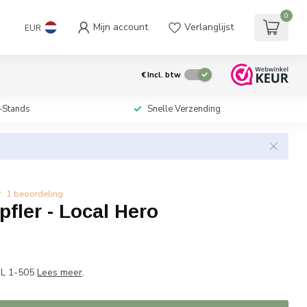
0
Mijn account
Verlanglijst
EUR
€
Incl. btw
-Stands
Snelle Verzending
1 beoordeling
fler - Local Hero
w
SL 1-505
Lees meer
.