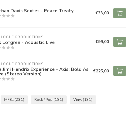
han Davis Sextet - Peace Treaty
€33,00
ALOGUE PRODUCTIONS
€99,00
s Lofgren - Acoustic Live
ALOGUE PRODUCTIONS
 Jimi Hendrix Experience - Axis: Bold As
€225,00
e (Stereo Version)
MFSL
(231)
Rock / Pop
(181)
Vinyl
(131)