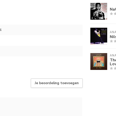
Nat
4
AN
Nil
AN
The
Lov
Je beoordeling toevoegen