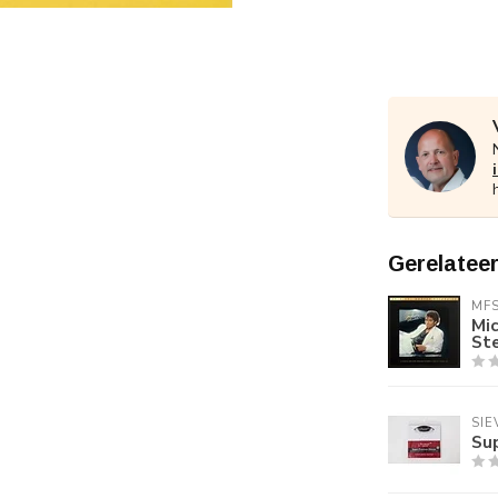
Gerelatee
MF
Mic
St
SIE
Su