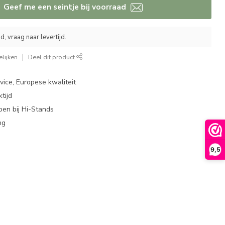
Geef me een seintje bij voorraad
, vraag naar levertijd.
lijken
Deel dit product
ice, Europese kwaliteit
tijd
en bij Hi-Stands
ng
9,5