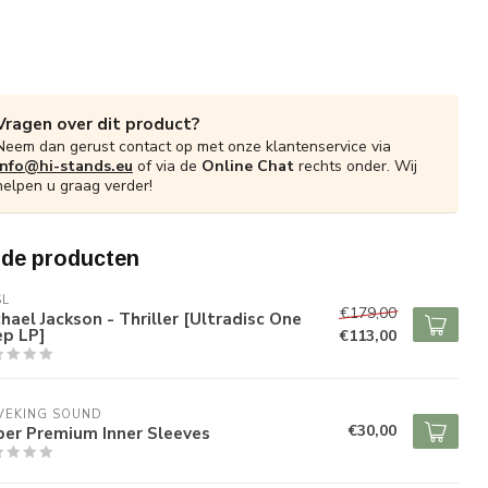
Vragen over dit product?
Neem dan gerust contact op met onze klantenservice via
info@hi-stands.eu
of via de
Online Chat
rechts onder. Wij
helpen u graag verder!
rde producten
SL
€179,00
hael Jackson - Thriller [Ultradisc One
ep LP]
€113,00
VEKING SOUND
€30,00
per Premium Inner Sleeves