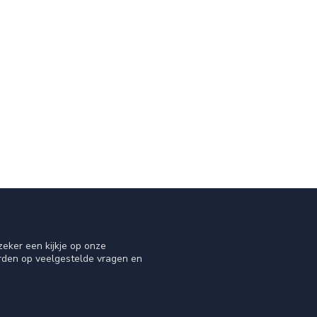
eker een kijkje op onze
orden op veelgestelde vragen en