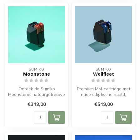
SUMIKO
SUMIKO
Moonstone
Wellfleet
Ontdek de Sumiko
Premium MM-cartridge met
Moonstone: natuurgetrouwe
nude elliptische naald,
weergave, lage ruisvloer en
verbeterde detaillering en
€349,00
€549,00
upgrade-m...
comp...