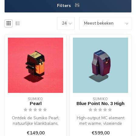
Filters
SUMIKO
SUMIKO
Pearl
Blue Point No. 3 High
Ontdek de Sumiko Pearl:
High-output MC element
natuurlijke klankbalans,
met warme, vloeiende
elliptische naald, brede
weergave en verbeterde
€149,00
€599,00
compat...
resonantiecon...