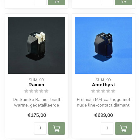
SUMIKO
SUMIKO
Rainier
Amethyst
De Sumiko Rainier biedt
Premium MM-cartridge met
warme, gedetailleerde
nude line-contact diamant,
weergave met upgradebare
handgemaakt in Japan. Stil,
€175,00
€699,00
stylus en...
...