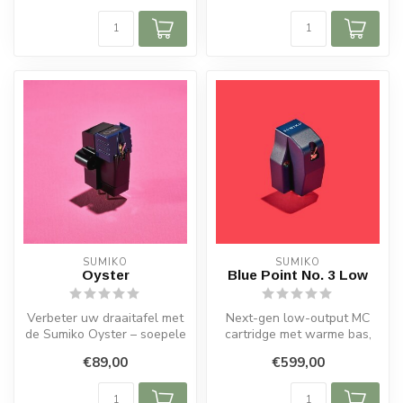
SUMIKO
SUMIKO
Oyster
Blue Point No. 3 Low
Verbeter uw draaitafel met
Next-gen low-output MC
de Sumiko Oyster – soepele
cartridge met warme bas,
klank, hoge muzikaliteit e...
luchtige highs en verfijnde
€89,00
€599,00
reso...