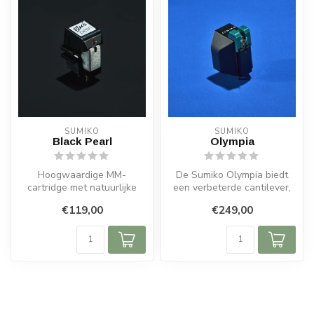
SUMIKO
SUMIKO
Black Pearl
Olympia
Hoogwaardige MM-
De Sumiko Olympia biedt
cartridge met natuurlijke
een verbeterde cantilever,
klank, breed
lagere ruis en natuurlijke,
€119,00
€249,00
frequentiebereik en handg...
g...