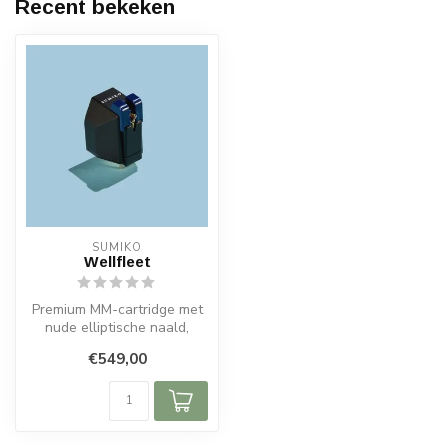
Recent bekeken
SUMIKO
Wellfleet
Premium MM-cartridge met
nude elliptische naald,
verbeterde detaillering en
€549,00
comp...