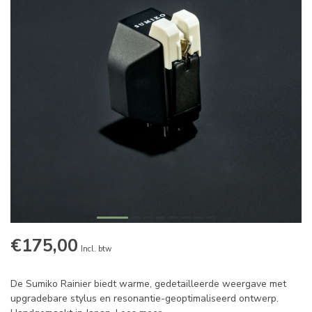
€175,00
Incl. btw
De Sumiko Rainier biedt warme, gedetailleerde weergave met
upgradebare stylus en resonantie-geoptimaliseerd ontwerp.