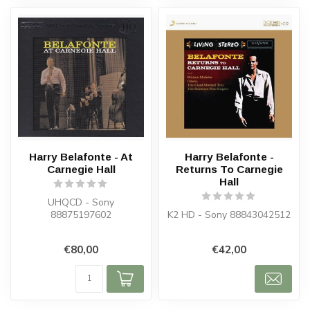
Harry Belafonte - At
Harry Belafonte -
Carnegie Hall
Returns To Carnegie
Hall
UHQCD - Sony
88875197602
K2 HD - Sony 88843042512
€80,00
€42,00