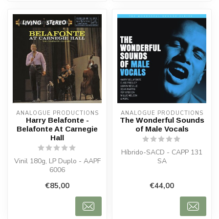
ANALOGUE PRODUCTIONS
ANALOGUE PRODUCTIONS
Harry Belafonte -
The Wonderful Sounds
Belafonte At Carnegie
of Male Vocals
Hall
Híbrido-SACD - CAPP 131
Vinil 180g, LP Duplo - AAPF
SA
6006
€85,00
€44,00