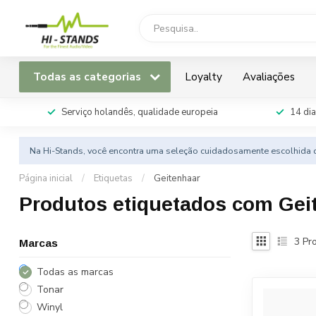
Todas as categorias
Loyalty
Avaliações
Serviço holandês, qualidade europeia
14 dia
Na Hi-Stands, você encontra uma seleção cuidadosamente escolhida d
Página inicial
/
Etiquetas
/
Geitenhaar
Produtos etiquetados com Gei
3
Pro
Marcas
Todas as marcas
Tonar
Winyl