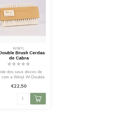
WINYL
Double Brush Cerdas
de Cabra
ide dos seus discos de
il com a Winyl W-Double
rush. Cerdas de cabra
€22,50
macia...