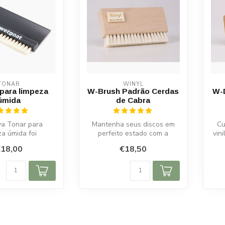
TONAR
WINYL
para limpeza
W-Brush Padrão Cerdas
W-
úmida
de Cabra
va Tonar para
Mantenha seus discos em
Cu
za úmida foi
perfeito estado com a
vin
mente projetada
escova Winyl W-Brush
B
18,00
€18,50
mpeza profu...
cerdas de cab...