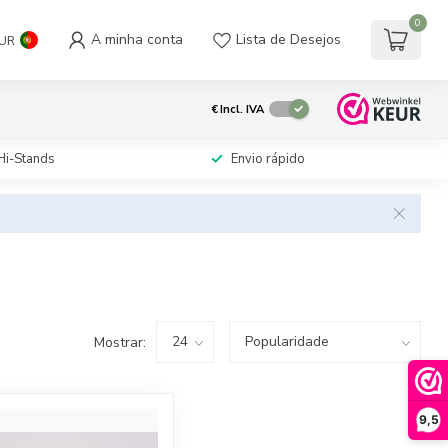
0
A minha conta
Lista de Desejos
UR
€
Incl. IVA
Hi-Stands
Envio rápido
Mostrar:
9,5