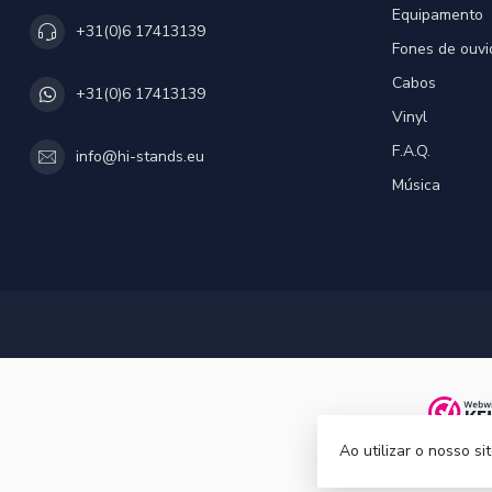
Equipamento
+31(0)6 17413139
Fones de ouvi
Cabos
+31(0)6 17413139
Vinyl
F.A.Q.
info@hi-stands.eu
Música
Ao utilizar o nosso s