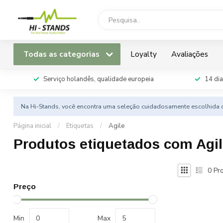
Todas as categorias
Loyalty
Avaliações
Serviço holandês, qualidade europeia
14 dia
Na Hi-Stands, você encontra uma seleção cuidadosamente escolhida d
Página inicial
/
Etiquetas
/
Agile
Produtos etiquetados com Agi
0
Pro
Preço
Min
Max