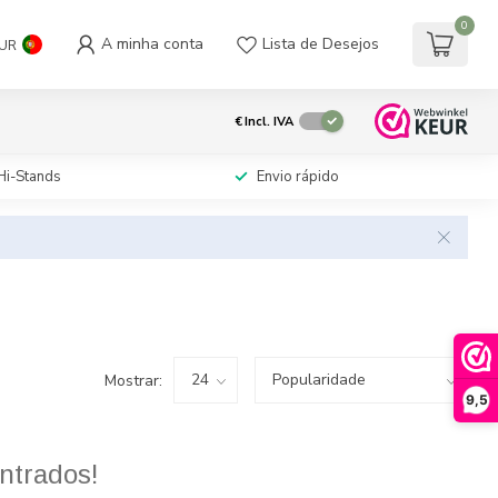
0
A minha conta
Lista de Desejos
UR
€
Incl. IVA
Hi-Stands
Envio rápido
Mostrar:
9,5
ntrados!