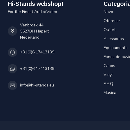
Hi-Stands webshop!
Categori
For the Finest Audio/Video
Novo
Oferecer
Venbroek 44
Outlet
5527BH Hapert
Nederland
Acessórios
Equipamento
+31(0)6 17413139
Fones de ouvi
Cabos
+31(0)6 17413139
Vinyl
F.A.Q.
info@hi-stands.eu
Música