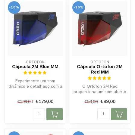
-10%
-10%
ORTOFON
ORTOFON
Cápsula 2M Blue MM
Cápsula Ortofon 2M
Red MM
Experimente um som
dinâmico e detalhado com a
O Ortofon 2M Red
cápsula Ortofon 2M Blue
proporciona um som aberto
MM. Ela po...
e dinâmico e é compatível
€179,00
€89,00
€199,00
€99,00
com a maior...