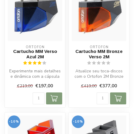
ORTOFON
ORTOFON
Cartucho MM Verso
Cartucho MM Bronze
Azul 2M
Verso 2M
Experimente mais detalhes
Atualize seu toca-discos
e dinâmica com a cápsula
com o Ortofon 2M Bronze
Ortofon 2M Blue Verso MM,
Verso: som detalhado e
€197,00
€377,00
€219,00
€419,00
pro...
dinâmico...
-10%
-10%