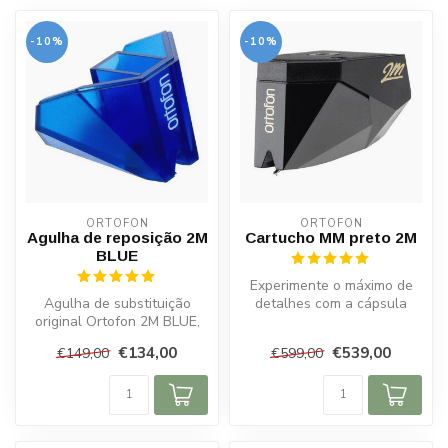
-10%
-10%
ORTOFON
ORTOFON
Agulha de reposição 2M
Cartucho MM preto 2M
BLUE
Experimente o máximo de
Agulha de substituição
detalhes com a cápsula
original Ortofon 2M BLUE,
Ortofon 2M Black MM.
elíptica diamante,
Agulha Shiba...
€134,00
€539,00
€149,00
€599,00
compatível c...