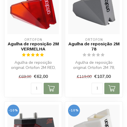
ORTOFON
ORTOFON
Agulha de reposição 2M
Agulha de reposição 2M
VERMELHA
78
Agulha de reposição
Agulha de reposição
original Ortofon 2M RED,
original Ortofon 2M 78,
elíptica, atualização perfeita
projetada especificamente
€62,00
€107,00
€69,00
€119,00
para...
para disco...
-10%
-10%