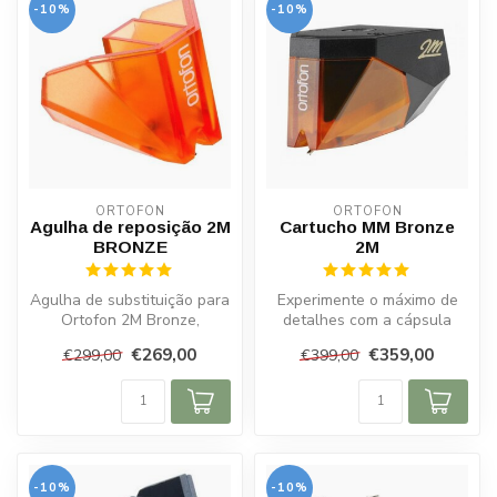
-10%
-10%
ORTOFON
ORTOFON
Agulha de reposição 2M
Cartucho MM Bronze
BRONZE
2M
Agulha de substituição para
Experimente o máximo de
Ortofon 2M Bronze,
detalhes com a cápsula
excelente qualidade sonora
Ortofon 2M Bronze MM.
€269,00
€359,00
€299,00
€399,00
e comp...
Agulha de l...
-10%
-10%