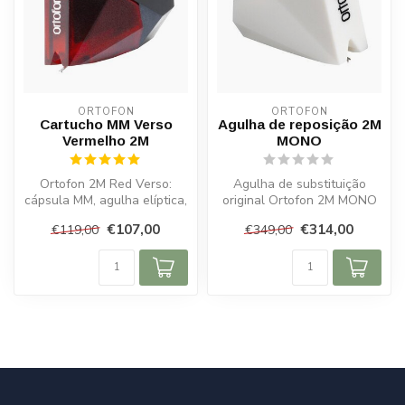
ORTOFON
ORTOFON
Cartucho MM Verso
Agulha de reposição 2M
Vermelho 2M
MONO
Ortofon 2M Red Verso:
Agulha de substituição
cápsula MM, agulha elíptica,
original Ortofon 2M MONO
saída de 5,5 mV, som aberto
para reprodução ideal de
€107,00
€314,00
€119,00
€349,00
e...
LPs mon...