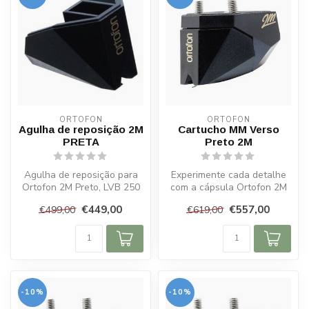
ORTOFON
ORTOFON
Agulha de reposição 2M
Cartucho MM Verso
PRETA
Preto 2M
Agulha de reposição para
Experimente cada detalhe
Ortofon 2M Preto, LVB 250
com a cápsula Ortofon 2M
e Bronze. Afiação Shibata,
Black Verso MM. Agulha
€449,00
€557,00
€499,00
€619,00
vi...
Shibata...
-10%
-10%