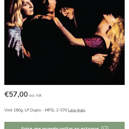
€57,00
Incl. IVA
Vinil 180g, LP Duplo - MFSL 2-570
Leia mais
.
Avise-me quando voltar ao estoque