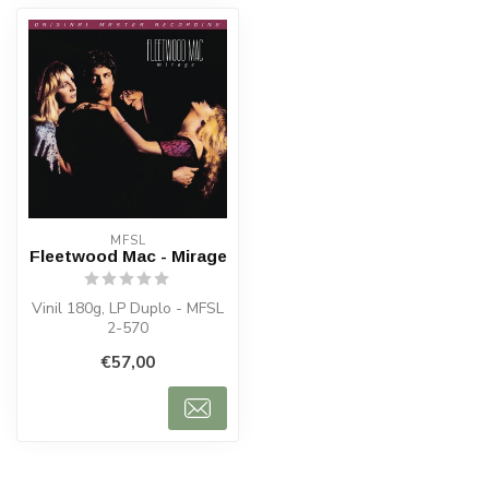
MFSL
Fleetwood Mac - Mirage
Vinil 180g, LP Duplo - MFSL
2-570
€57,00