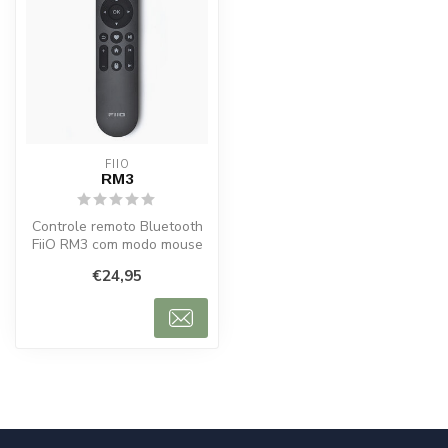
FIIO
RM3
Controle remoto Bluetooth
FiiO RM3 com modo mouse
e botão de favoritos para
€24,95
prod...