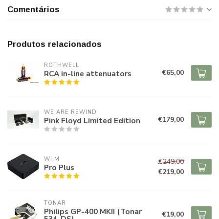
Comentários
Produtos relacionados
ROTHWELL
€65,00
RCA in-line attenuators
WE ARE REWIND
€179,00
Pink Floyd Limited Edition
WIIM
€249,00
Pro Plus
€219,00
TONAR
Philips GP-400 MKII (Tonar
€19,00
534-DS)