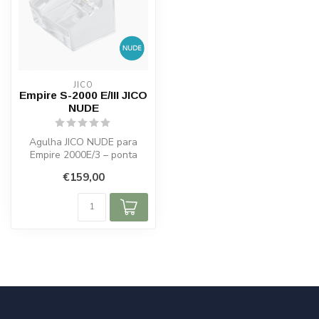
JICO
Empire S-2000 E/III JICO
NUDE
Agulha JICO NUDE para
Empire 2000E/3 – ponta
elíptica de diamante e
€159,00
cantilever d...