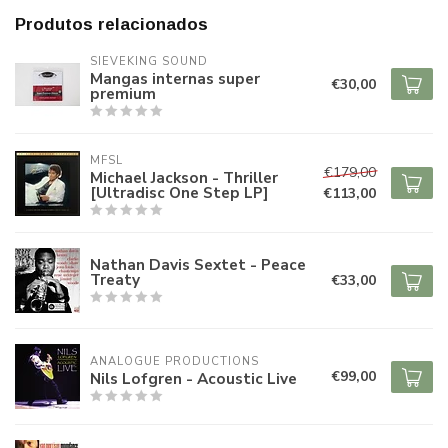
Produtos relacionados
SIEVEKING SOUND
Mangas internas super
€30,00
premium
MFSL
€179,00
Michael Jackson - Thriller
[Ultradisc One Step LP]
€113,00
Nathan Davis Sextet - Peace
Treaty
€33,00
ANALOGUE PRODUCTIONS
€99,00
Nils Lofgren - Acoustic Live