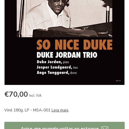
€70,00
Incl. IVA
Vinil 180g, LP - MSA-001
Leia mais
.
Avise-me quando voltar ao estoque