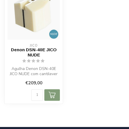
JICO
Denon DSN-40E JICO
NUDE
Agulha Denon DSN-40E
JICO NUDE com cantilever
em alumínio e ponta elíptica
€209,00
NUDE....