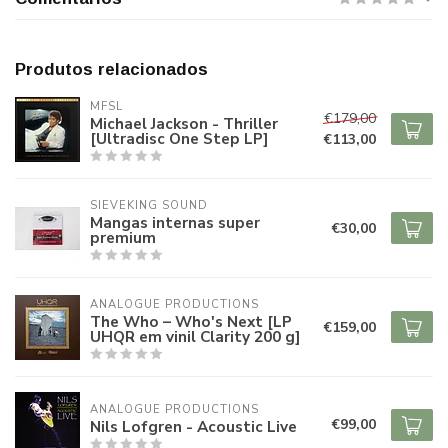
Produtos relacionados
MFSL
€179,00
Michael Jackson - Thriller
[Ultradisc One Step LP]
€113,00
SIEVEKING SOUND
Mangas internas super
€30,00
premium
ANALOGUE PRODUCTIONS
The Who – Who's Next [LP
€159,00
UHQR em vinil Clarity 200 g]
ANALOGUE PRODUCTIONS
€99,00
Nils Lofgren - Acoustic Live