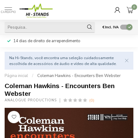
0
CARDÁPIO
€
Incl. IVA
14 dias de direito de arrependimento
Na Hi-Stands, você encontra uma seleção cuidadosamente
escolhida de acessórios de áudio e vídeo de alta qualidade.
Página inicial
/
Coleman Hawkins - Encounters Ben Webster
Coleman Hawkins - Encounters Ben
Webster
(0)
ANALOGUE PRODUCTIONS