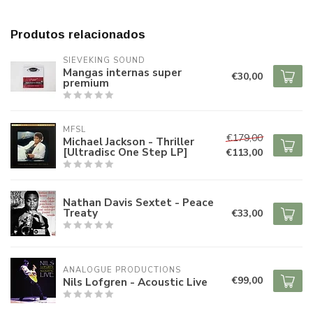
Produtos relacionados
SIEVEKING SOUND
Mangas internas super
€30,00
premium
MFSL
€179,00
Michael Jackson - Thriller
[Ultradisc One Step LP]
€113,00
Nathan Davis Sextet - Peace
Treaty
€33,00
ANALOGUE PRODUCTIONS
€99,00
Nils Lofgren - Acoustic Live