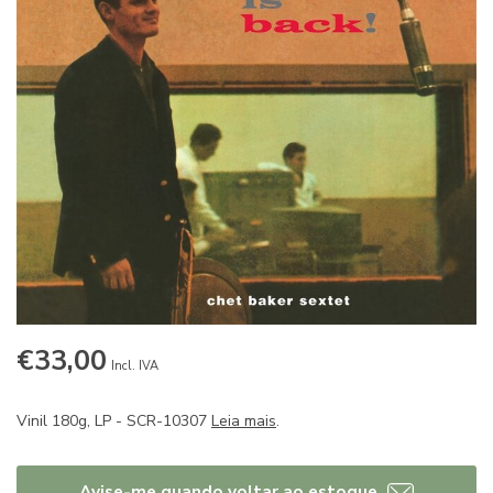
€33,00
Incl. IVA
Vinil 180g, LP - SCR-10307
Leia mais
.
Avise-me quando voltar ao estoque