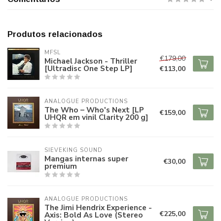
Produtos relacionados
MFSL
€179,00
Michael Jackson - Thriller
[Ultradisc One Step LP]
€113,00
ANALOGUE PRODUCTIONS
The Who – Who's Next [LP
€159,00
UHQR em vinil Clarity 200 g]
SIEVEKING SOUND
Mangas internas super
€30,00
premium
ANALOGUE PRODUCTIONS
The Jimi Hendrix Experience -
€225,00
Axis: Bold As Love (Stereo