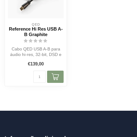
QED
Reference Hi Res USB A-
B Graphite
Cabo QED USB A-B para
áudio hi-res, 32-bit, DSD e
MQA. Com Clear Path
€139,00
Audio, imp...