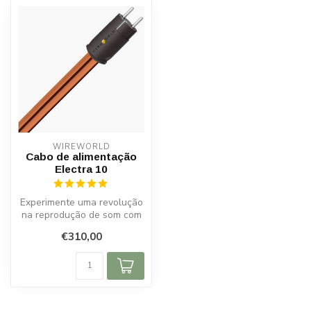
WIREWORLD
Cabo de alimentação
Electra 10
Experimente uma revolução
na reprodução de som com
o cabo de alimentação
€310,00
Wirewor...