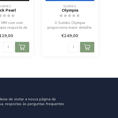
SUMIKO
SUMIKO
ck Pearl
Olympia
a MM com som
A Sumiko Olympia
mpla resposta de
proporciona maior detalhe,
cia e fabrico
menor ruído e musicalidade
119,00
€249,00
sanal jap...
natural. ...
eixe de visitar a nossa página de
sa, respostas às perguntas frequentes