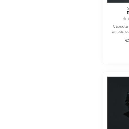
R
Cápsula
amplo, s
siste
€
atualiz