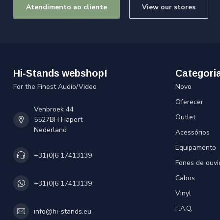
Atendimento ao cliente
View our stores
Hi-Stands webshop!
Categori
For the Finest Audio/Video
Novo
Oferecer
Venbroek 44
Outlet
5527BH Hapert
Nederland
Acessórios
Equipamento
+31(0)6 17413139
Fones de ouvi
Cabos
+31(0)6 17413139
Vinyl
F.A.Q.
info@hi-stands.eu