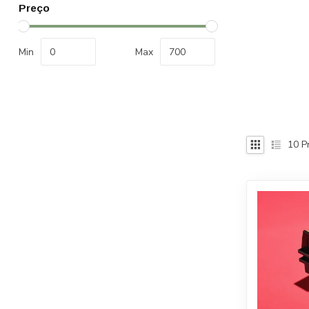
Preço
Min
Max
10
P