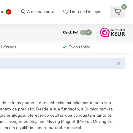
0
A minha conta
Lista de Desejos
UR
€
Incl. IVA
Hi-Stands
Envio rápido
r de células phono e é reconhecida mundialmente pela sua
sanato de precisão. Desde a sua fundação, a Sumiko tem-se
ção analógica, oferecendo células que conquistam tanto os
 mais exigentes. Seja em Moving Magnet (MM) ou Moving Coil
om um equilíbrio sonoro natural e musical.