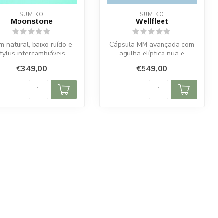
SUMIKO
SUMIKO
Moonstone
Wellfleet
m natural, baixo ruído e
Cápsula MM avançada com
tylus intercambiáveis.
agulha elíptica nua e
Construção artesanal
compatibilidade total com a
€349,00
€549,00
japonesa...
série ...