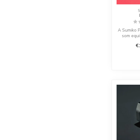
A Sumiko P
som equi
elíptica e f
€