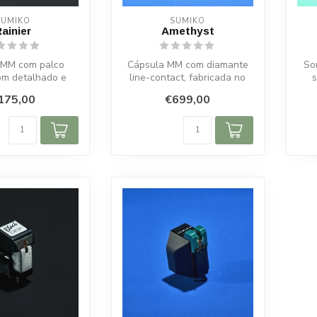
SUMIKO
SUMIKO
ainier
Amethyst
 MM com palco
Cápsula MM com diamante
So
om detalhado e
line-contact, fabricada no
s
ma de agulha
Japão, som transparente e
175,00
€699,00
ável. Fabri...
det...