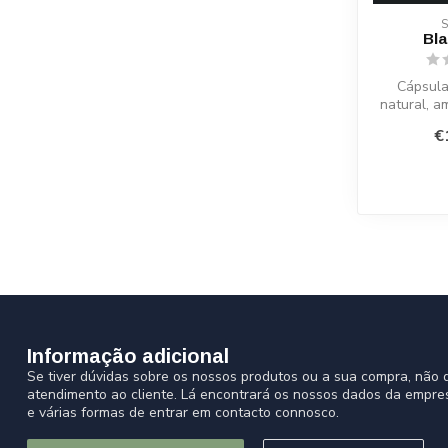
Bla
Cápsul
natural, a
frequên
€
arte
Informação adicional
Se tiver dúvidas sobre os nossos produtos ou a sua compra, não d
atendimento ao cliente. Lá encontrará os nossos dados da empre
e várias formas de entrar em contacto connosco.