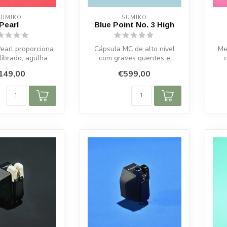
SUMIKO
SUMIKO
Pearl
Blue Point No. 3 High
earl proporciona
Cápsula MC de alto nível
Me
librado, agulha
com graves quentes e
abrico artesanal ...
controlo de ressonância
Oys
149,00
€599,00
aperfeiçoa...