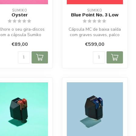
SUMIKO
SUMIKO
Oyster
Blue Point No. 3 Low
lhore o seu gira-discos
Cápsula MC de baixa saída
com a cápsula Sumiko
com graves suaves, palco
ter – som suave, musical
profundo e fabrico artesanal
€89,00
€599,00
e fab...
...