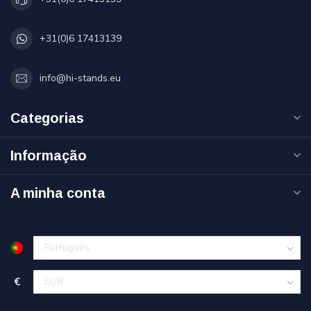
+31(0)6 17413139
info@hi-stands.eu
Categorias
Informação
A minha conta
€