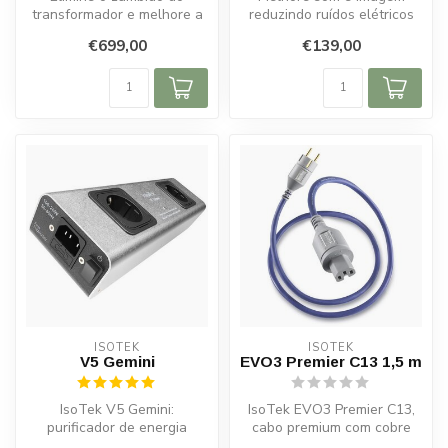
transformador e melhore a
reduzindo ruídos elétricos
dinâmica com o IsoTek V5
com o IsoTek EVO3 IsoPlug.
€699,00
€139,00
Syncro U...
Fácil...
ISOTEK
ISOTEK
V5 Gemini
EVO3 Premier C13 1,5 m
IsoTek V5 Gemini:
IsoTek EVO3 Premier C13,
purificador de energia
cabo premium com cobre
compacto com saídas
prateado e conectores