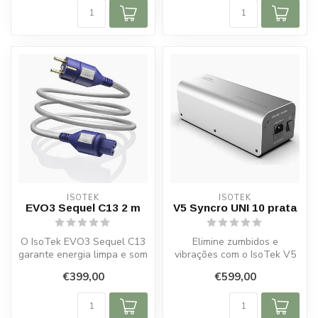
ISOTEK
ISOTEK
EVO3 Sequel C13 2 m
V5 Syncro UNI 10 prata
O IsoTek EVO3 Sequel C13
Elimine zumbidos e
garante energia limpa e som
vibrações com o IsoTek V5
mais dinâmico para o seu
Syncro UNI 10 prateado.
€399,00
€599,00
si...
Aprimore o ...