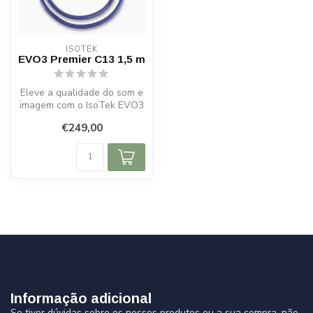
ISOTEK
EVO3 Premier C13 1,5 m
Eleve a qualidade do som e
imagem com o IsoTek EVO3
Premier C7. Condutores
€249,00
prate...
Informação adicional
Se tiver dúvidas sobre os nossos produtos ou a sua compra, não