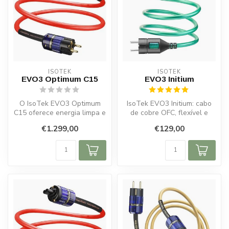
ISOTEK
ISOTEK
EVO3 Optimum C15
EVO3 Initium
O IsoTek EVO3 Optimum
IsoTek EVO3 Initium: cabo
C15 oferece energia limpa e
de cobre OFC, flexível e
som superior com
acessível, que melhora
€1.299,00
€129,00
condutores OC...
imedia...