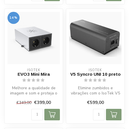
14%
ISOTEK
ISOTEK
EVO3 Mini Mira
V5 Syncro UNI 10 preto
Melhore a qualidade de
Elimine zumbidos e
imagem e som e proteja o
vibrações com o IsoTek V5
seu equipamento com o
Syncro UNI 10 preto.
€399,00
€599,00
€349,00
IsoTek EVO...
Aprimore o áud...