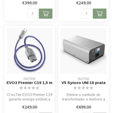
€399,00
€249,00
duplas isoladas, fi...
banhados a...
ISOTEK
ISOTEK
EVO3 Premier C19 1,5 m
V5 Syncro UNI 16 prata
O IsoTek EVO3 Premier C19
Elimine o zumbido do
garante energia estável e
transformador e melhore a
desempenho máximo para
dinâmica com o IsoTek V5
€249,00
€699,00
equip...
Syncro U...