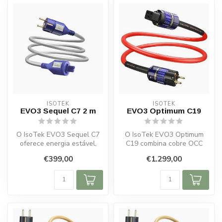
ISOTEK
ISOTEK
EVO3 Sequel C7 2 m
EVO3 Optimum C19
O IsoTek EVO3 Sequel C7
O IsoTek EVO3 Optimum
oferece energia estável,
C19 combina cobre OCC
menos interferências e
prateado e isolamento FEP
€399,00
€1.299,00
melhor q...
para energ...