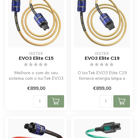
ISOTEK
ISOTEK
EVO3 Elite C15
EVO3 Elite C19
Melhore o som do seu
O IsoTek EVO3 Elite C19
sistema com o IsoTek EVO3
fornece energia limpa e
Elite C15. Cabo de cobre
estável para um som claro e
€899,00
€899,00
puro e i...
natu...