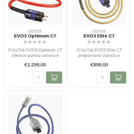
ISOTEK
ISOTEK
EVO3 Optimum C7
EVO3 Elite C7
O IsoTek EVO3 Optimum C7
O IsoTek EVO3 Elite C7
oferece pureza sonora e
proporciona clareza e
energia estável com
estabilidade sonora com
€1.299,00
€899,00
condutores ...
cobre ultra...