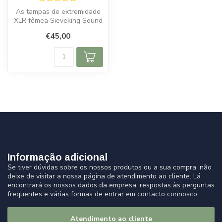
As tampas de extremidade
XLR fêmea Sieveking Sound
são um acessório útil para
€45,00
to...
Informação adicional
Se tiver dúvidas sobre os nossos produtos ou a sua compra, não
deixe de visitar a nossa página de atendimento ao cliente. Lá
encontrará os nossos dados da empresa, respostas às perguntas
frequentes e várias formas de entrar em contacto connosco.
Atendimento ao cliente