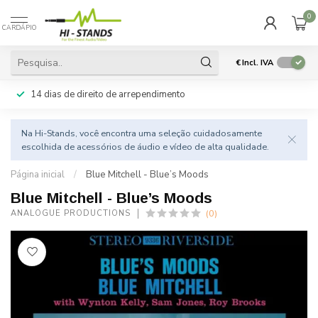
0
CARDÁPIO
€
Incl. IVA
14 dias de direito de arrependimento
Na Hi-Stands, você encontra uma seleção cuidadosamente
escolhida de acessórios de áudio e vídeo de alta qualidade.
Página inicial
/
Blue Mitchell - Blue’s Moods
Blue Mitchell - Blue’s Moods
(0)
ANALOGUE PRODUCTIONS